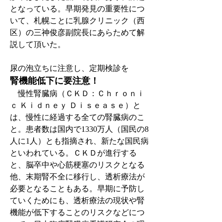
となっている。早期発見の重要性につ
いて、札幌ことに乳腺クリニック（西
区）の三神俊彦副院長にあらためて解
説して頂いた。
尿の泡立ちに注意し、定期検診を
腎機能低下に要注意！
　慢性腎臓病（ＣＫＤ：Ｃｈｒｏｎｉ
ｃ Ｋｉｄｎｅｙ Ｄｉｓｅａｓｅ）と
は、慢性に経過する全ての腎臓病のこ
と。患者数は国内で1330万人（国民の8
人に1人）とも指摘され、新たな国民病
といわれている。ＣＫＤが進行する
と、脳卒中や心筋梗塞のリスクとなる
他、末期腎不全に移行し、透析療法が
必要となることもある。早期に予防し
ていくためにも、透析療法の現状や腎
機能が低下することのリスクなどにつ