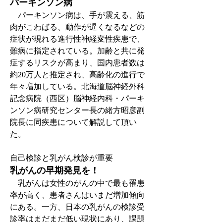
パーキンソン病
　パーキンソン病は、手が震える、筋
肉がこわばる、動作が遅くなるなどの
症状が現れる進行性神経変性疾患で、
難病に指定されている。加齢と共に発
症するリスクが高まり、国内患者数は
約20万人と推定され、高齢化の進行で
年々増加している。北海道脳神経外科
記念病院（西区）脳神経内科・パーキ
ンソン病研究センター長の緒方昭彦副
院長に同疾患について解説して頂い
た。
自己検診と乳がん検診が重要
乳がんの早期発見を！
　乳がんは女性のがんの中で最も罹患
率が高く、患者さんはいまだ増加傾向
にある。一方、日本の乳がんの検診受
診率はまだまだ低い現状にあり、課題