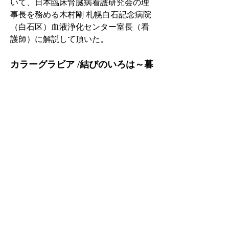
いて、日本臨床腎臓病看護研究会の理
事長を務める木村剛 札幌白石記念病院
（白石区）血液浄化センター室長（看
護師）に解説して頂いた。
カラーグラビア /結びのいろは～暮
らしに役立つ紐結び～
新聞や段ボールを束ねたり、大きな荷
物を運ぶための持ち手を付けたりとい
った、生活の中のさまざまなシーンで
役立つひもの結び方を今月号よりご紹
介します。
取材協力・さっぽろ子育て風呂敷活用
術　結び屋ゆいく
「コードをまとめる」
今月は イヤホンや電気コードなど、絡
まりやすいコード類をすっきりまとめ
る結び方をご紹介します。コードの断
線を防ぎ、絡まりにくく簡単に解くこ