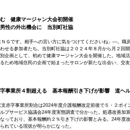
む　健康マージャン大会初開催
男性の外出機会に　当別町社協
はＮＧです。相手への言い方に気をつけてくださいね」―。職
わせる参加者たち。当別町社協は２０２４年８月から月２回開
別企画として、初めて健康マージャン大会を開催した。地域活
るため地域住民の企画で始まったサロンが新たな出会い、交友
字事業所４割超える　基本報酬引き下げが影響　道ヘル
収支赤字事業所割合は2024年度介護報酬改定前後で５・２ポイ
ルプサービス協議会24年度実態調査で分かった。処遇改善加
なっており、基本報酬約２％引き下げの影響とみる。24年度
られている現状が明らかになった。