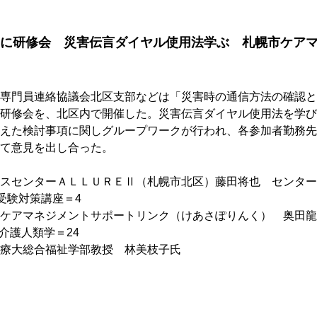
に研修会　災害伝言ダイヤル使用法学ぶ　札幌市ケア
専門員連絡協議会北区支部などは「災害時の通信方法の確認と
研修会を、北区内で開催した。災害伝言ダイヤル使用法を学び
えた検討事項に関しグループワークが行われ、各参加者勤務先
て意見を出し合った。
スセンターＡＬＬＵＲＥⅡ（札幌市北区）藤田将也　センター
受験対策講座＝4
ケアマネジメントサポートリンク（けあさぽりんく）　奥田龍
介護人類学＝24
療大総合福祉学部教授　林美枝子氏