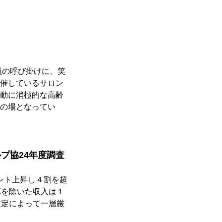
員の呼び掛けに、笑
催しているサロン
動に消極的な高齢
の場となってい
プ協24年度調査
ント上昇し４割を超
算を除いた収入は１
改定によって一層厳