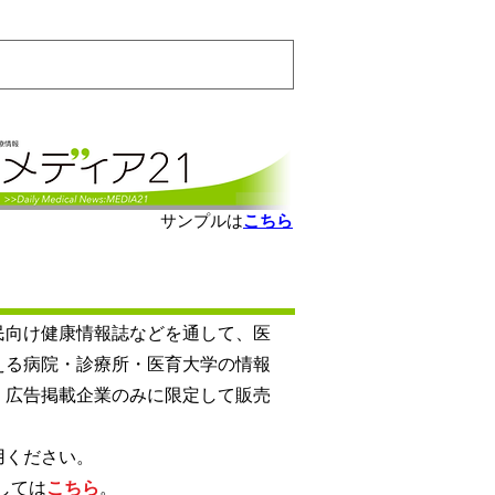
会員ログインはこちら
サンプルは
こちら
向け健康情報誌などを​通して、医
える病院・診療所・医育大学の情報
、広告掲載企業のみに限定して販売
用ください。
しては
こちら
。