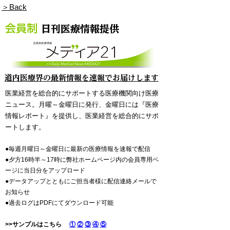
​＞Back
会員制
日刊医療情報提供
​道内医療界の最新情報を速報でお届けします
医業経営を総合的にサポートする医療機関向け医療
ニュース。月曜～金曜日に発行、金曜日には『医療
情報レポート』を提供し、医業経営を総合的にサポ
ートします。
●毎週月曜日～金曜日に最新の医療情報を速報で配信​
​●夕方16時半～17時に弊社ホームページ内の会員専用ペ
ージに当日分をアップロード
●データアップとともにご担当者様に配信連絡メールで
お知らせ
●過去ログはPDFにてダウンロード可能
​>>サンプルはこちら
①
②
③
④
⑤​