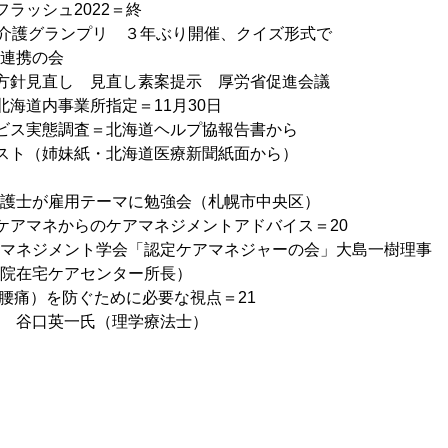
ラッシュ2022＝終
せ介護グランプリ　３年ぶり開催、クイズ形式で
連携の会
方針見直し　見直し素案提示　厚労省促進会議
北海道内事業所指定＝11月30日
ビス実態調査＝北海道ヘルプ協報告書から
スト（姉妹紙・北海道医療新聞紙面から）
護士が雇用テーマに勉強会（札幌市中央区）
ケアマネからのケアマネジメントアドバイス＝20
マネジメント学会「認定ケアマネジャーの会」大島一樹理事
院在宅ケアセンター所長）
（腰痛）を防ぐために必要な視点＝21
　谷口英一氏（理学療法士）