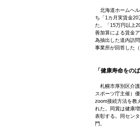
　北海道ホームヘル
ち「1カ月実賃金20
た。「15万円以上
善加算による賃金ア
為抽出した道内訪問
事業所が回答した（回
「健康寿命をのば
　札幌市厚別区介護
スポーツ庁主催）優
zoom接続方法を
れた。同賞は健康増
表彰する。同センタ
門。