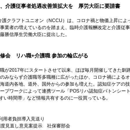
、介護従事者処遇改善策拡大を　厚労大臣に要請書
介護クラフトユニオン（NCCU）は、コロナ禍と物価上昇によ
事業者の増えているのを踏まえ、臨時介護報酬改定と介護従事
藤勝信厚生労働大臣に提出した。
修会　リハ職+介護職 参加の輪広がる
職が2017年にスタートさせて以来、ほぼ毎月開催してきた釧
のみならず介護職等多職種に広がったほか、コロナ禍によるオ
海道内各地、道外、国外からの参加も増えた。認知症ケアの技
ープワークによって連携ツール「POSリハ認知症バトンシー
やすい時間帯」など情報共有するのに一役買っている。
利用者負担導入見送り
制度見直し意見案提示　社保審部会