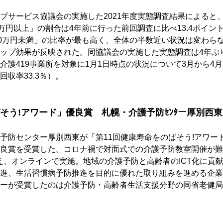
プサービス協議会の実施した2021年度実態調査結果によると
万円以上」の割合は4年前に行った前回調査に比べ13.4ポイント
20万円未満」の比率が最も高く、全体の半数近い状況は変わら
ップ効果が反映された。同協議会の実施した実態調査は4年ぶ
介護419事業所を対象に1月1日時点の状況について3月から4月
収率33.3％）。
そう!アワード」優良賞　札幌・介護予防ｾﾝﾀー厚別西東
予防センター厚別西東が「第11回健康寿命をのばそう!アワー
良賞を受賞した。コロナ禍で対面式での介護予防教室開催が難
教え、オンラインで実施。地域の介護予防と高齢者のICT化に貢
進、生活習慣病予防推進を目的に優れた取り組みを進める企業
ーが受賞したのは介護予防・高齢者生活支援分野の同省老健局