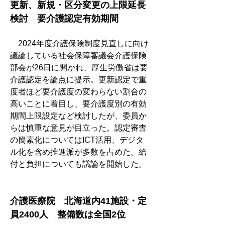
更新、新規・区分変更の上限延長
検討　要介護認定有効期間
　2024年度介護保険制度見直しに向け
議論している社会保障審議会介護保険
部会が26日に開かれ、厚生労働省は要
介護認定を論点に提示。更新認定で重
度者ほど要介護度の変わらない割合の
高いことに着目し、要介護度別の有効
期間上限設定など検討したが、委員か
らは慎重な意見が目立った。認定審査
の簡素化についてはICT活用、デジタ
ル化を含め推進派が多数を占めた。給
付と負担についても議論を開始した。
介護医療院　北海道内41施設・定
員2400人　整備数は全国2位