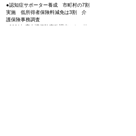
●認知症サポーター養成　市町村の7割
実施　低所得者保険料減免は3割　介
護保険事務調査
●2021年度介護保険事務調査から（抜
粋）＝厚労省
●給付と負担に関する指摘事項　社保
審介護保険部会資料から
●医療情報ダイジェスト（姉妹紙・北
海道医療新聞紙面から）
【企画】ちとせの介護医療連携の会　
コミュニケーション力向上研修（千歳
市）
【連載】●しくじりケアマネからのケ
アマネジメントアドバイス＝8
　　　　　日本ケアマネジメント学会
「認定ケアマネジャーの会」大島一樹
理事