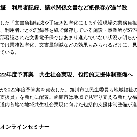
検証　利用者記録、請求関係文書など紙保存が過半数
した「文書負担軽減や手続き効率化による介護現場の業務負担
、利用者ごとの記録等を紙で保存している施設・事業所が5?7割
部容認された文書電子保存はあまり進んでいない状況が明らか
では業務効率化、文書量削減などの効果もみられるだけに、見
ている。
22年度予算案　共生社会実現、包括的支援体制整備へ
が2022年度予算案を発表した。旭川市は民生委員ら地域福祉
支援員」を新たに配置。函館市は地域で見守り支える新たな福
道内各地で地域共生社会実現に向けた包括的支援体制整備が進
オンラインセミナー