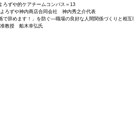
よろずや的ケアチームコンパス＝13
よろずや神内商店合同会社　神内秀之介代表
係で辞めます！」を防ぐ―職場の良好な人間関係づくりと相互理
准教授　船木幸弘氏