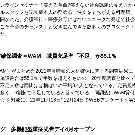
ンラインセミナー「笑える革命?笑えない社会課題の見え方が
ルスタッフを認知症本人の務める「注文をまちがえる料理店」
開かれた。介護福祉・医療分野にはないユニークな発想で社会
こそ革命のチャンス」と突き進んできた数多くのプロジェクト
た。
材確保調査＝WAM　職員充足率「不足」が55.1％
AM）がまとめた2021年度特養の人材確保に関する調査結果
施設割合は55.1％で半数を超えるものの、20年度調査と比べて
不足人数は同比ほぼ横ばいの平均3.4人となっている。定員規模
多く、6割超で不足していると答えている。同調査はWAM貸
カ所を対象に、21年11月18日?12月24日でWEBアンケートを
グ　多機能型重症児者デイ4月オープン