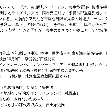
いデイサービス、富山型デイサービス、共生型看護小規模多機
開するライズリングは、同市元江別で「多機能型重症児者デイ
ンする。医療的ケア児など重症心身障害児者の居場所ニーズに
談窓口「暮らしの保健室はな」を併設。認知症、障害があって
よう支援してきた同社が、共生のまちづくり拠点として地域住
停止19年度比44件減109件　厚労省20年度介護事業所指導・
試験は10月9日　厚労省が日程公表
ベストナースバックナンバー」フェア　三省堂書店札幌店で同
報酬改定効果検証結果（抜粋）社保審委員会資料から
スト（姉妹紙・北海道医療新聞紙面から）
（札幌市西区）伊藤竜也管理者
と地域ケア研究所オンラインシンポ（札幌市）
るため　されないため＝6
ビスがまの穂代表取締役　吉田始史氏