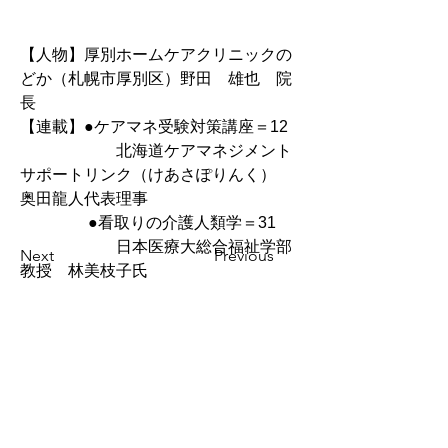
【人物】厚別ホームケアクリニックの
どか（札幌市厚別区）野田　雄也　院
長
【連載】●ケアマネ受験対策講座＝12
　　　　　　北海道ケアマネジメント
サポートリンク（けあさぽりんく）　
奥田龍人代表理事
　　 　　●看取りの介護人類学＝31
　　　　　　日本医療大総合福祉学部
Next
Previous
教授　林美枝子氏