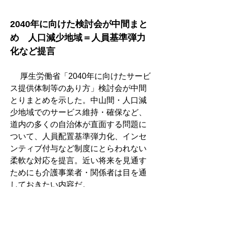
2040年に向けた検討会が中間まと
め　人口減少地域＝人員基準弾力
化など提言
　 厚生労働省「2040年に向けたサービ
ス提供体制等のあり方」検討会が中間
とりまとめを示した。中山間・人口減
少地域でのサービス維持・確保など、
道内の多くの自治体が直面する問題に
ついて、人員配置基準弾力化、インセ
ンティブ付与など制度にとらわれない
柔軟な対応を提言。近い将来を見通す
ためにも介護事業者・関係者は目を通
しておきたい内容だ。
囲い込み対策など議論　有料ホー