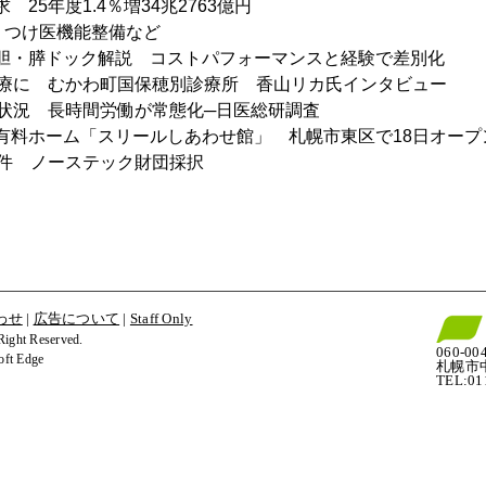
25年度1.4％増34兆2763億円
りつけ医機能整備など
胆・膵ドック解説　コストパフォーマンスと経験で差別化
医療に　むかわ町国保穂別診療所　香山リカ氏インタビュー
務状況　長時間労働が常態化─日医総研調査
有料ホーム「スリールしあわせ館」　札幌市東区で18日オープ
8件　ノーステック財団採択
わせ
|
広告について
|
Staff Only
t Reserved.
060-00
t Edge
札幌市
TEL:0