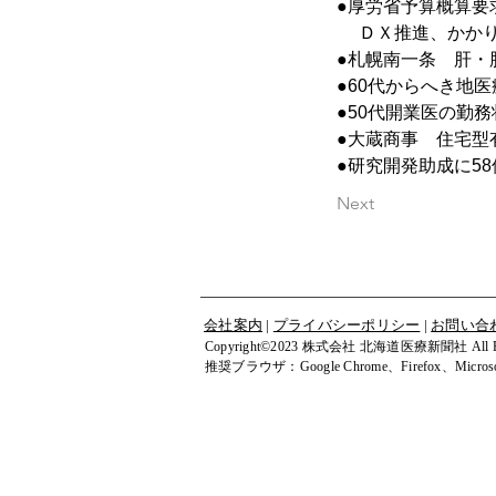
●厚労省予算概算要求　
 　ＤＸ推進、かか
●札幌南一条　肝・
●60代からへき地
●50代開業医の勤
●大蔵商事　住宅型
●研究開発助成に5
Next
会社案内
|
プライバシーポリシー
|
お問い合
Copyright©2023 株式会社 北海道医療新聞社 All Righ
​推奨ブラウザ：Google Chrome、Firefox、Microsof