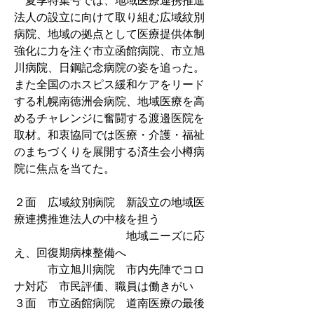
　夏季特集号では、地域医療連携推進
法人の設立に向けて取り組む広域紋別
病院、地域の拠点として医療提供体制
強化に力を注ぐ市立函館病院、市立旭
川病院、日鋼記念病院の姿を追った。
また全国のホスピス緩和ケアをリード
する札幌南徳洲会病院、地域医療を高
めるチャレンジに奮闘する渡邉医院を
取材。和衷協同では医療・介護・福祉
のまちづくりを展開する済生会小樽病
院に焦点を当てた。
２面　広域紋別病院　新設立の地域医
療連携推進法人の中核を担う
　　　　　　　　　　地域ニーズに応
え、回復期病棟整備へ
　　　市立旭川病院　市内先陣でコロ
ナ対応　市民評価、職員は働きがい
３面　市立函館病院　道南医療の最後