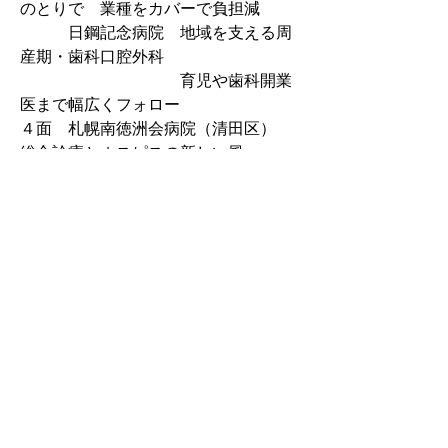
のとりで　業種をカバーで負担減
　　　日鋼記念病院　地域を支える周
産期・歯科口腔外科
　　　　　　　　　　育児や歯科開業
医まで幅広くフォロー
４面　札幌南徳洲会病院（清田区）　
総合診療とホスピスの新しい風
認知症、在宅、予防医療にも広く対応
　　　渡邉医院（胆振管内安平町）　
先を読む姿勢でへき地医療推進　
地域での後進育成支援も
５面　和衷協同　済生会小樽病院　
Next
Previous
第２部・第３部　緑陰随想