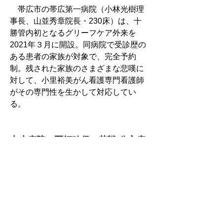
　帯広市の帯広第一病院（小林光樹理
事長、山並秀章院長・230床）は、十
勝管内初となるグリーフケア外来を
2021年３月に開設。同病院で受診歴の
ある患者の家族が対象で、完全予約
制。残された家族のさまざまな悲嘆に
対して、小里裕美がん看護専門看護師
がその専門性を生かして対応してい
る。
中小病院、医師確保に苦戦 公立病
院経営 総務省データ
　総務省は、2020年度の公立病院経営
状況データを公表。全国853病院の収
支は新型コロナウイルス感染症関連補
助金の効果で赤字病院の割合が大幅に