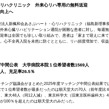
リハクリニック　外来心リハ専用の無料送迎
向上へ
療法人新楓和会あさぶハート・心リハクリニック（福島新理事
外来心臓リハビリテーション通院が困難な患者に対し、毎週無
迎車は全国でも珍しい取り組みで、患者は「家まで迎えに来て
。心不全再入院を未然に防ぐとともに、リハ頻度増加で、収益
グ中間公表　大学病院本院１位希望者数1569人
、充足率26.5％
ッチング協議会がまとめた2025年度マッチング中間公表結果で
院で１位希望者数が最多だったのは順天堂大の70人（前年度比
）、東大48人（同12人減）、東京科学大（旧東京医科歯科大）4
が100％を超えたのは順天堂大のみだった。