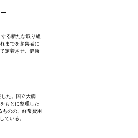
ター　
とする新たな取り組
れまでを参集者に
て定着させ、健康
表した。国立大病
をもとに整理した
いるものの、経常費用
告している。