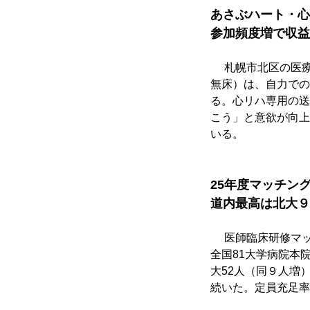
あさぶハート・心
参加頻度増で収益
　 札幌市北区の医
無床）は、自力での
る。心リハ専用の送
こう」と意欲が向上
いる。
25年度マッチン
道内最高は北大９人
 　医師臨床研修マ
全国81大学病院本
大52人（同９人増
続いた。定員充足率