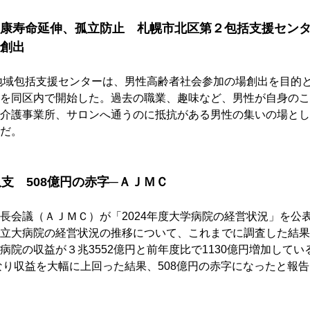
康寿命延伸、孤立防止　札幌市北区第２包括支援セン
創出
地域包括支援センターは、男性高齢者社会参加の場創出を目的
を同区内で開始した。過去の職業、趣味など、男性が自身のこ
介護事業所、サロンへ通うのに抵抗がある男性の集いの場とし
だ。
収支　508億円の赤字─ＡＪＭＣ
長会議（ＡＪＭＣ）が「2024年度大学病院の経営状況」を公
立大病院の経営状況の推移について、これまでに調査した結果
病院の収益が３兆3552億円と前年度比で1130億円増加して
となり収益を大幅に上回った結果、508億円の赤字になったと報