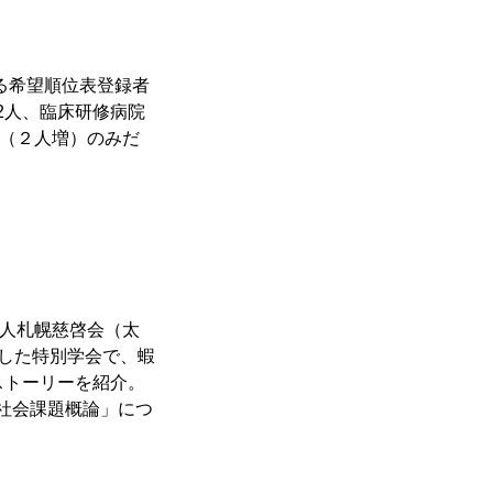
る希望順位表登録者
2人、臨床研修病院
南（２人増）のみだ
法人札幌慈啓会（太
念した特別学会で、蝦
ストーリーを紹介。
社会課題概論」につ