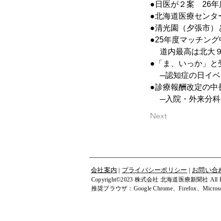
●日医が２案　26
●北海道医療センタ
●清光園（夕張市）
●25年度マッチン
 　道内最高は北大９
●「ま、いっか」と
　 ─認知症の日イ
●診療報酬改定の中
　 ─入院・外来分
Next
会社案内
|
プライバシーポリシー
|
お問い合
Copyright©2023 株式会社 北海道医療新聞社 All Righ
​推奨ブラウザ：Google Chrome、Firefox、Microsof