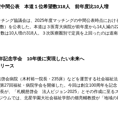
度中間公表　本道１位希望数318人　前年度比10人増
ッチング協議会は、2025年度マッチングの中間公表時点におけ
数）を公表した。本道は３医育大病院が前年度から14人減の2
者数は10人増の318人。３次医療圏別で定員を上回ったのは道
周年記念学会　10年後に実現したい未来へ
リース
慈啓会病院（木村裕一院長・235床）などを運営する社会福祉
第27回福祉・病院学会を開催した。今回は創立100周年を記
長が、「札幌慈啓会　法人ビジョン2025」とその作成に至る
ポジウムでは、北星学園大社会福祉学部の畑亮輔教授が「地域の