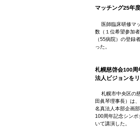
マッチング25年
　 医師臨床研修マ
数（１位希望参加者
（55病院）の登録
った。
札幌慈啓会100
法人ビジョンをリ
　 札幌市中央区の
田眞琴理事長）は、
名真法人本部企画部
100周年記念シン
いて講演した。