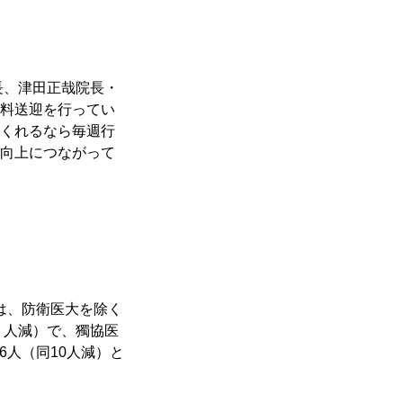
長、津田正哉院長・
料送迎を行ってい
くれるなら毎週行
向上につながって
は、防衛医大を除く
６人減）で、獨協医
6人（同10人減）と