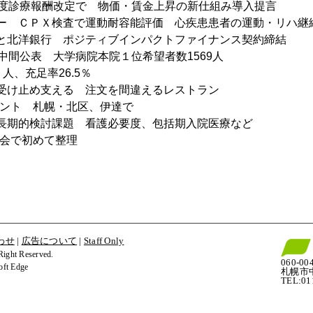
年度診療報酬改定で　物価・賃金上昇の新仕組み導入提言
ー　ＣＰＸ検査で運動耐容能評価　心疾患患者の運動・リハ継
と北洋銀行　ポジティブインパクトファイナンス契約締結
グ中間公表　大学病院本院１位希望者数1569人
人、充足率26.5％
受け止め支える　注文を間違えるレストラン
ベント　札幌・北区、伊達で
長期的検討課題　看護必要度、包括期入院医療など
科会で初めて整理
わせ
|
広告について
|
Staff Only
t Reserved.
060-00
t Edge
札幌市
TEL:0