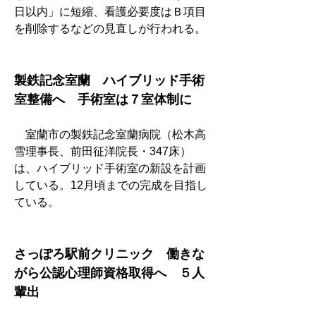
日以内」に短縮、看護必要度はＢ項目
を削除するなどの見直しが行われる。
製鉄記念室蘭　ハイブリッド手術
室整備へ　手術室は７室体制に
　室蘭市の製鉄記念室蘭病院（松木高
雪理事長、前田征洋院長・347床）
は、ハイブリッド手術室の新設を計画
している。12月頃までの完成を目指し
ている。
さっぽろ駅前クリニック　働きな
がら公認心理師資格取得へ　５人
輩出