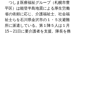
　つしま医療福祉グループ（札幌市豊
平区）は能登半島地震による厚生労働
省の依頼に応じ、介護福祉士、社会福
祉士らを石川県金沢市の１・５次避難
所に派遣している。第１陣５人は１月
15～21日に要介護者を支援。隊長を務
めたノテ福祉会介護付有料老人ホーム
「天」（同区）施設長の新田太一さん
（介護福祉士）は「トイレ、ご飯だけ
でなく、生活の水準も上げることが介
護の仕事だと思っており、相手の視点
を大切にしながら少しでも環境が良く
なればと携わった」と振り返る。
●大学病院改革ガイドライン案　運
営、教育・研究、診療、財務・経営
　４項目を柱に文科省が提示
●国立函館　リニアック装置を更新　