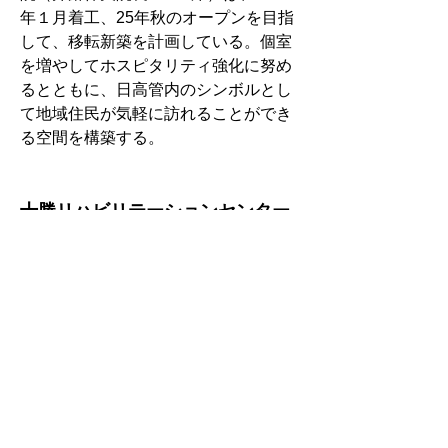
年１月着工、25年秋のオープンを目指
して、移転新築を計画している。個室
を増やしてホスピタリティ強化に努め
るとともに、日高管内のシンボルとし
て地域住民が気軽に訪れることができ
る空間を構築する。
十勝リハビリテーションセンター
エルゴメータで下肢伸展トルク評
価　歩行自立判定に有用
　帯広市の十勝リハビリテーションセ
ンター（鎌田一理事長、白坂智英院
長・199床）はエルゴメータを活用し
た、高齢患者における下肢伸展トルク
の評価と歩行自立度の関係を検証。補
助具なしの歩行自立を判定する１つの