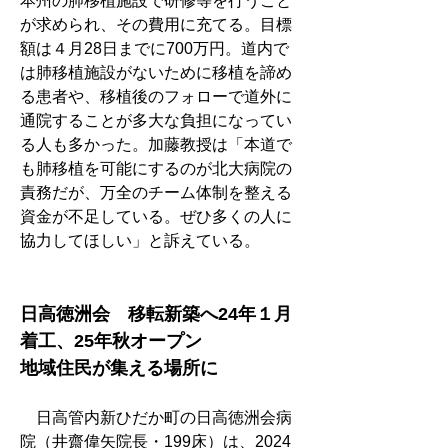
本州の肺移植施設で研修等を行うこと
が求められ、その費用に充てる。目標
額は４月28日までに700万円。道内で
は肺移植施設がないために移植を諦め
る患者や、移植後のフォローで道外に
通院することが多大な負担になってい
る人も多かった。加藤教授は「本道で
も肺移植を可能にするのが北大病院の
責務だが、万全のチーム体制を整える
資金が不足している。ぜひ多くの人に
協力してほしい」と訴えている。
日高徳洲会　移転新築へ24年１月
着工、25年秋オープン
地域住民が集える場所に
　日高管内新ひだか町の日高徳洲会病
院（井齋偉矢院長・199床）は、2024