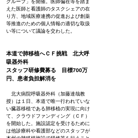
グループ」を開催。医師偏在等を踏ま
えた医師と看護師のタスクシェアの在
り方、地域医療連携の促進および創薬
等推進のための個人情報の適切な取扱
い等について議論を交わした。
本道で肺移植へＣＦ挑戦　北大呼
吸器外科
スタッフ研修費募る　目標700万
円、患者負担解消を
　北大病院呼吸器外科（加藤達哉教
授）は１日、本道で唯一行われていな
い臓器移植である肺移植の実現に向け
て、クラウドファンディング（ＣＦ）
を開始した。施設認定を受けるために
は他診療科や看護部などのスタッフが