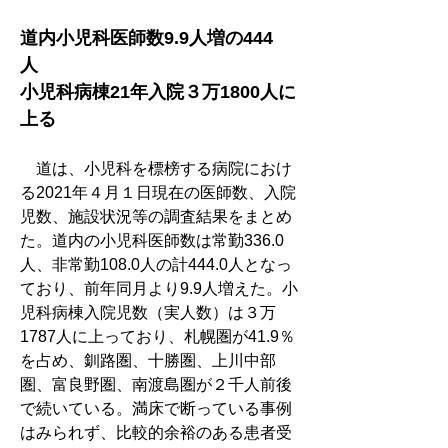
道内小児科医師数9.9人増の444
人　
小児科病棟21年入院３万1800人に
上る
　道は、小児科を標榜する病院におけ
る2021年４月１日現在の医師数、入院
児数、施設状況等の調査結果をまとめ
た。道内の小児科医師数は常勤336.0
人、非常勤108.0人の計444.0人となっ
ており、前年同月より9.9人増えた。小
児科病棟入院児数（実人数）は３万
1787人に上っており、札幌圏が41.9％
を占め、釧路圏、十勝圏、上川中部
圏、富良野圏、南渡島圏が２千人前後
で続いている。満床で断っている事例
はみられず、比較的余裕のある患者受