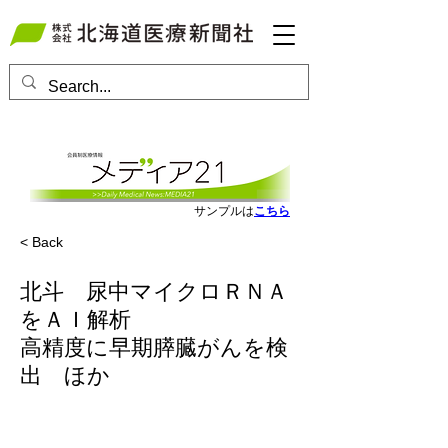
会員ログインはこちら
サンプルは
こちら
< Back
北斗 尿中マイクロＲＮＡ
をＡＩ解析
高精度に早期膵臓がんを検
出 ほか