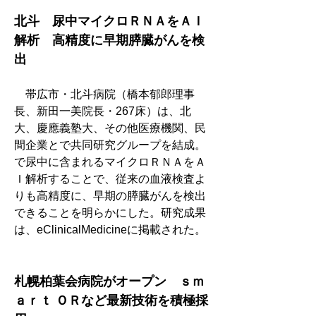
北斗　尿中マイクロＲＮＡをＡＩ
解析　高精度に早期膵臓がんを検
出
　帯広市・北斗病院（橋本郁郎理事
長、新田一美院長・267床）は、北
大、慶應義塾大、その他医療機関、民
間企業とで共同研究グループを結成。
で尿中に含まれるマイクロＲＮＡをＡ
Ｉ解析することで、従来の血液検査よ
りも高精度に、早期の膵臓がんを検出
できることを明らかにした。研究成果
は、eClinicalMedicineに掲載された。
札幌柏葉会病院がオープン　ｓｍ
ａｒｔ ＯＲなど最新技術を積極採