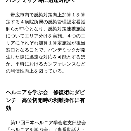
パンデミック時に迅速対応へ
　帯広市内で感染対策向上加算１を算
定する４病院所属の感染管理認定看護
師らが中心となり、感染対策連携施設
についてエリア分けを実施。４つのエ
リアにそれぞれ加算１算定施設が担当
窓口となることで、パンデミックが発
生した際に迅速な対応を可能とするほ
か、平時におけるカンファレンスなど
の利便性向上を図っている。
ヘルニアを学ぶ会　修復術にダビ
ンチ　高位切開時の剥離操作に有
効
　第17回日本ヘルニア学会道支部総会
「ヘルニアを学ぶ会」（当番世話人・