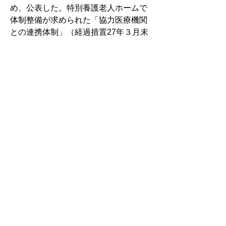
め、公表した。特別養護老人ホームで
体制整備が求められた「協力医療機関
との連携体制」（経過措置27年３月末
まで）について、約半数の事業所が
「連携済み」であることが分かった。
新たな地域医療構想　精神医療を
位置付けへ　厚労省ＰＴ取りまと
め
　厚生労働省は「新たな地域医療構想
において精神医療を位置付ける場合の
課題等に関する検討プロジェクトチー
ム」は第２回会合を開催。新たな地域
医療構想に「精神医療を位置付けるこ
とが適当である」とする案を示した。