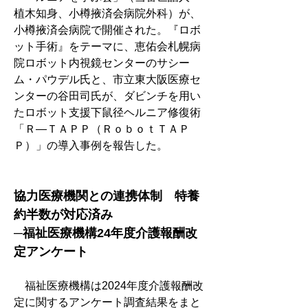
植木知身、小樽掖済会病院外科）が、
小樽掖済会病院で開催された。『ロボ
ット手術』をテーマに、恵佑会札幌病
院ロボット内視鏡センターのサシー
ム・パウデル氏と、市立東大阪医療セ
ンターの谷田司氏が、ダビンチを用い
たロボット支援下鼠径ヘルニア修復術
「Ｒ―ＴＡＰＰ（ＲｏｂｏｔＴＡＰ
Ｐ）」の導入事例を報告した。
協力医療機関との連携体制　特養
約半数が対応済み
─福祉医療機構24年度介護報酬改
定アンケート
　福祉医療機構は2024年度介護報酬改
定に関するアンケート調査結果をまと