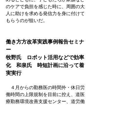
のケアで負担を感じた時に、周囲の大
人に助けを求める発信力を身に付けて
もらうのが狙いだ。
働き方方改革実践事例報告セミナ
ー
牧野氏　ロボット活用などで効率
化　和泉氏　時短計画に沿って着
実実行
　４月からの勤務医の時間外・休日労
働時間の上限規制を目前に控え、道医
療勤務環境改善支援センター、道労働
局、道が主催、道医が共催する「医療
機関における働き方改革実践事例報告
セミナー」が札幌市で開かれた。名寄
市の和泉裕一病院事業管理者が「名寄