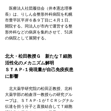
　医療法人社団履信会（井本憲志理事
長）は、りしん会整形外科病院を札幌
市豊平区平岸６条９丁目に４月１日、
開院する。同法人が市内で運営する整
形外科などの病床を集約させて、51床
の病院として展開する。
北大・松田教授Ｇ　新たなＴ細胞
活性化のメカニズム解明
ＳＴＡＰ‐１発現量が自己免疫疾患
に影響
　北大薬学研究院の松田正教授、北科
大薬学部の柏倉淳一教授らの研究グル
ープは、ＳＴＡＰ‐１がＴＣＲシグナル
伝達を担う分子と直接結合してＴ細胞