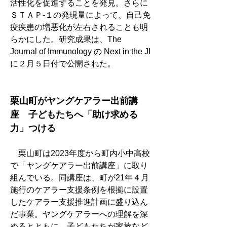
活性化を促進することを発見。さらに
ＳＴＡＰ‐１の発現量によって、自己免
疫疾患の増悪化が左右されることも明
らかにした。研究成果は、The 
Journal of Immunology の Next in the JI
に２月５日付で公開された。
栗山町がヤングケアラー出前講
座　子どもたちへ「助け求める
力」つける
　栗山町は2023年度から町内小中高校
で「ヤングケアラー出前講座」に取り
組んでいる。同講座は、町が21年４月
施行のケアラー支援条例を根拠に設置
したケアラー支援推進計画に盛り込ん
だ事業。ヤングケアラーへの理解を深
めるとともに、子どもたちが家族など