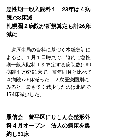
急性期一般入院料１　23年は４病
院738床減
札幌圏２病院が新規算定も計26床
減に
　道厚生局の資料に基づく本紙集計に
よると、１月１日時点で、道内で急性
期一般入院料１を算定する病院数は89
病院１万6791床で、前年同月と比べて
４病院738床減った。２次医療圏別に
みると、最も多く減少したのは北網で
174床減少した。
履信会　豊平区にりしん会整形外
科４月オープン　法人の病床を集
約し51床