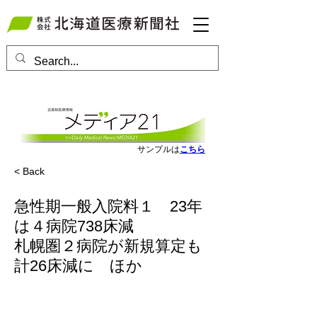
会員ログインはこちら
サンプルは
こちら
< Back
急性期一般入院料１ 23年
は４病院738床減
札幌圏２病院が新規算定も
計26床減に ほか