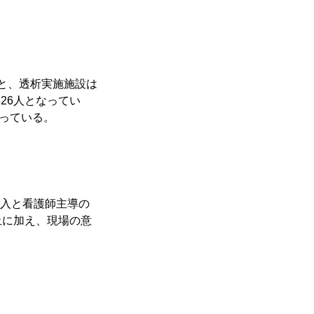
ると、透析実施施設は
526人となってい
がっている。
介入と看護師主導の
止に加え、現場の意