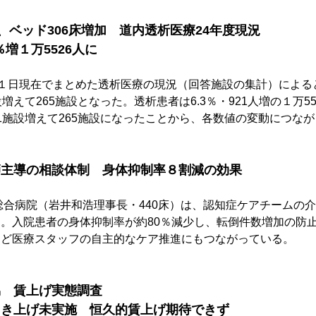
設、ベッド306床増加　道内透析医療24年度現況
％増１万5526人に
12月１日現在でまとめた透析医療の現況（回答施設の集計）によ
増えて265施設となった。透析患者は6.3％・921人増の１万5
1施設増えて265施設になったことから、各数値の変動につな
師主導の相談体制　身体抑制率８割減の効果
総合病院（岩井和浩理事長・440床）は、認知症ケアチームの
。入院患者の身体抑制率が約80％減少し、転倒件数増加の防
など医療スタッフの自主的なケア推進にもつながっている。
協　賃上げ実態調査
引き上げ未実施　恒久的賃上げ期待できず