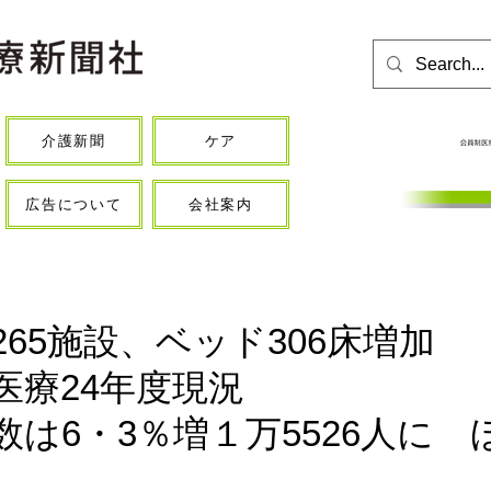
介護新聞
ケア
広告について
会社案内
65施設、ベッド306床増加
医療24年度現況
数は6・3％増１万5526人に 