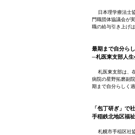
　 日本理学療法士
門職団体協議会が実
職の給与引き上げ
最期まで自分ら
─札医東支部人生
　 札医東支部は、
病院の星野拓磨副
期まで自分らしく
「包丁研ぎ」で
手稲鉄北地区福
　 札幌市手稲区社