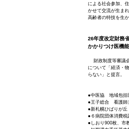
による社会参加、
かせて交流が生ま
高齢者の特技を生
26年度改定財務
かかりつけ医機
　 財政制度等審議
について「経済・
らない」と提言。
●中医協　地域包括
●王子総合　看護師
●新札幌ひばりが丘
●６病院団体消費税
●しおり900枚、