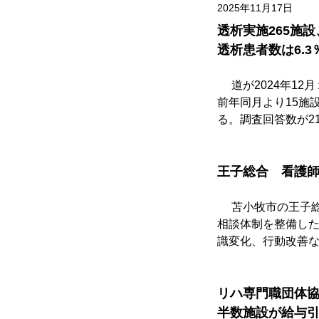
2025年11月17日
透析実施265施
透析患者数は6.3
　 道が2024年
前年同月より15施設
る。調査回答数が2
王子総合　看護
　 苫小牧市の王子
相談体制を整備した
識変化、行動改善
リハ専門職団体
半数施設が給与