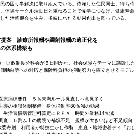
住民の困り事解決に取り組んでいる。依頼した住民同士、待ち
れ、体操サークル活動日と重ねることで見学につなげ、健康寿
かした活躍機会を生み、多岐にわたる効果創出を図っている。
省提案　診療所報酬や調剤報酬の適正化を
能の体系構築も
会・財政制度分科会が５日開かれ、社会保障をテーマに議論し
物価動向等への対応と保険料負担の抑制努力を両立させるモデ
医療病棟要件　５％未満ルール見直しへ意見多く
主導の相談体制整備　身体抑制率80％減の効果
　生活習慣病管理料算定にＲＰＡ　時間外業務14％減
調査　５割以上の病院で補填不足　規模が大きいほど不足傾向
市教委寄贈　利用者が特技生かし作製　恵庭・地域密着デイ「お