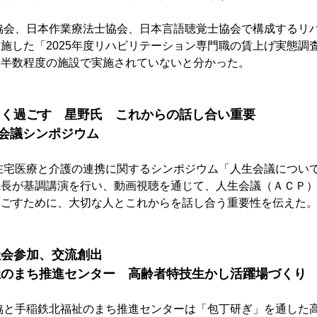
協会、日本作業療法士協会、日本言語聴覚士協会で構成するリ
施した「2025年度リハビリテーション専門職の賃上げ実態調
は半数程度の施設で実施されていないと分かった。
しく過ごす　星野氏　これからの話し合い重要
会議シンポジウム
在宅医療と介護の連携に関するシンポジウム「人生会議につい
院長が基調講演を行い、動画視聴を通じて、人生会議（ＡＣＰ
過ごすために、大切な人とこれからを話し合う重要性を伝えた
社会参加、交流創出
祉のまち推進センター　高齢者特技生かし活躍場づくり
協と手稲鉄北福祉のまち推進センターは「包丁研ぎ」を通した