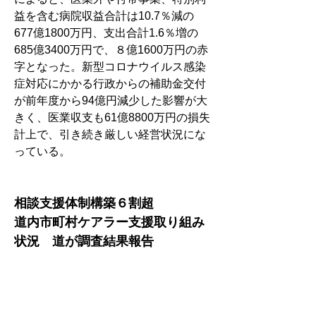
益を含む病院収益合計は10.7％減の
677億1800万円、支出合計1.6％増の
685億3400万円で、８億1600万円の赤
字となった。新型コロナウイルス感染
症対応にかかる行政からの補助金交付
が前年度から94億円減少した影響が大
きく、医業収支も61億8800万円の損失
計上で、引き続き厳しい経営状況にな
っている。
相談支援体制構築６割超　
道内市町村ケアラー支援取り組み
状況　道が調査結果報告
　2024年度第１回北海道ケアラー支援
推進協議会が開かれ、道は道内179市
町村を対象に行った取り組み状況調査