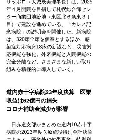
サッポロ（大城辰美理事長）は、2025
年４月開院を目指して札幌総合卸セン
ター商業団地跡地（東区北６条東３丁
目）で建設を進めている、「カレス記
念病院」の説明会を開催した。新病院
は、320床全床を個室とするほか、感
染症対応病床18床の新設など、災害対
応機能を強化。外来機能と入院機能の
完全分離など、さまざまな新しい取り
組みを積極的に導入していく。
道内赤十字病院23年度決算　医業
収益は62億円の損失
コロナ補助金減少が影響
　日赤道支部がまとめた道内10赤十字
病院の2023年度医療施設特別会計決算
によると、医業外や付帯事業、特別利