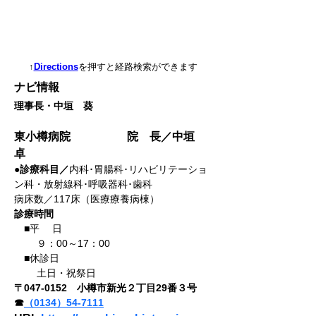
↑
Directions
を押すと経路検索ができます
ナビ情報
理事長・中垣　葵
東小樽病院		院　長／中垣　
卓
●診療科目／
内科･胃腸科･リハビリテーショ
ン科・放射線科･呼吸器科･歯科
病床数／117床（医療療養病棟）
診療時間
　■平 　日
　　 ９：00～17：00
　■休診日
　　 土日・祝祭日
〒047-0152　小樽市新光２丁目29番３号
☎
（0134）54-7111