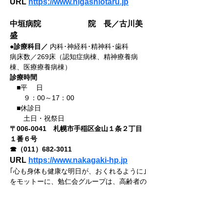
URL 
https://www.higashiotaru.jp
中垣病院			院　長／古川美
盛
●診療科目／
 内科･神経科･精神科･歯科
病床数／269床（認知症病棟、精神療養病
棟、医療療養病棟）
診療時間
　■平 　日
　　９：00～17：00
　■休診日
　　土日・祝祭日
〒006-0041　札幌市手稲区金山１条２丁目
１番６号
☎（011）682-3011
URL 
https://www.nakagaki-hp.jp
｢心も身体も健康な明日が、おくれるように｣
をモットーに、勉仁会グループは、高齢者の
健やか
な生活を支えるべく、職員一丸となって、医
療と介護サービスを提供している。