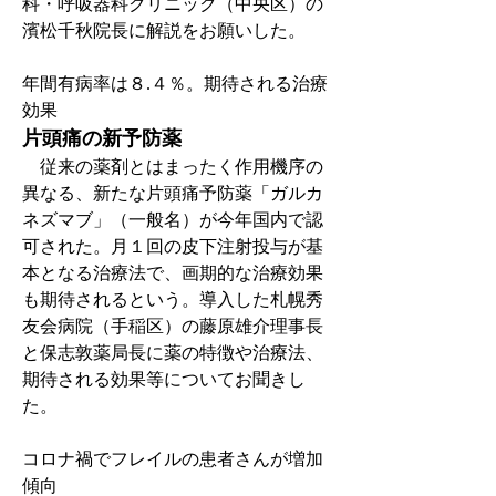
科・呼吸器科クリニック（中央区）の
濱松千秋院長に解説をお願いした。
年間有病率は８.４％。期待される治療
効果
片頭痛の新予防薬
　従来の薬剤とはまったく作用機序の
異なる、新たな片頭痛予防薬「ガルカ
ネズマブ」（一般名）が今年国内で認
可された。月１回の皮下注射投与が基
本となる治療法で、画期的な治療効果
も期待されるという。導入した札幌秀
友会病院（手稲区）の藤原雄介理事長
と保志敦薬局長に薬の特徴や治療法、
期待される効果等についてお聞きし
た。
コロナ禍でフレイルの患者さんが増加
傾向