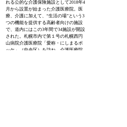
れる公的な介護保険施設として2018年4
月から設置が始まった介護医療院。医
療、介護に加えて、“生活の場”という3
つの機能を提供する高齢者向けの施設
で、道内にはこの3年間で34施設が開設
された。札幌市内で第１号の札幌西円
山病院介護医療院「愛称・にしまるポ
ッケ」（中央区）を訪ね、介護医療院
の特徴やサービスの内容などについて
紹介して頂いた。
カラーグラビア /いっしょに、あそ
ぼう！手づくりおもちゃ
「おうち時間を楽しくする☆家にある
ものでおもちゃを作ってみよう！」を
テーマにおもちゃの作り方をご紹介し
ます。取材協力・札幌市環境プラザ
今月のおもちゃ／ぶんぶんこま
今月は牛乳パックの底を使って、ぶん