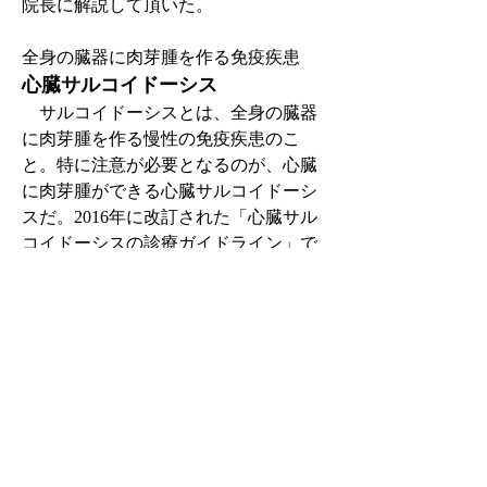
院長に解説して頂いた。
全身の臓器に肉芽腫を作る免疫疾患
心臓サルコイドーシス
　サルコイドーシスとは、全身の臓器
に肉芽腫を作る慢性の免疫疾患のこ
と。特に注意が必要となるのが、心臓
に肉芽腫ができる心臓サルコイドーシ
スだ。2016年に改訂された「心臓サル
コイドーシスの診療ガイドライン」で
は、より疾患の実態に即した内容に更
新されている。同ガイドラインの班員
でもある札幌南一条病院（中央区）の
土田哲人院長に解説して頂いた。
カラーグラビア /いっしょに、あそ
ぼう！手づくりおもちゃ
「おうち時間を楽しくする☆家にある
ものでおもちゃを作ってみよう！」を