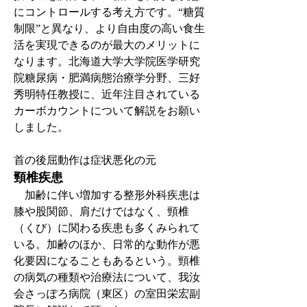
にコントロールする考え方です。“糖質
制限”と異なり、より自由度の高い食生
活を実現できるのが最大のメリットに
なります。北海道大学大学院医学研究
院糖尿病・肥満病態治療学分野、三好
秀明特任教授に、近年注目されている
カーボカウントについて解説をお願い
しました。
首の後屈動作は症状悪化の元
頸椎疾患
　加齢に伴い増加する整形外科疾患は
膝や股関節、肩だけではなく、頸椎
（くび）に関わる疾患も多くみられて
いる。加齢のほか、日常的な動作が悪
化要因になることもあるという。頸椎
の病気の種類や治療法について、我汝
会さっぽろ病院（東区）の室田栄宏副