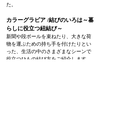
た。
カラーグラビア /結びのいろは～暮
らしに役立つ紐結び～
新聞や段ボールを束ねたり、大きな荷
物を運ぶための持ち手を付けたりとい
った、生活の中のさまざまなシーンで
役立つひもの結び方をご紹介します。
取材協力・さっぽろ子育て風呂敷活用
術　結び屋ゆいく
「贈り物を装飾する」
大切な人へ贈るプレゼントをかわいら
しく仕上げたいときに、活用できるリ
ボンの掛け方と結び方をご紹介しま
す。
Next
Previous