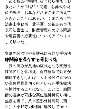
　ある程度の年齢になったら考えてお
きたいのが“終活”の問題。お葬式や財
産の整理、お墓などさまざまに考えて
おきたいことはあるが、くまごろう司
法書士事務所（豊平区）の福島有也代
表司法書士に、財産管理をめぐる問題
や遺言書の必要性についてアドバイス
して頂いた。
変形性関節症や骨壊死に有効な手術法
膝関節を温存する骨切り術
　膝の痛みが共通の症状となる変形性
膝関節症と骨壊死。保存療法で効果が
期待できなければ、人工膝関節置換術
や高位脛骨骨切り術といった手術療法
を検討することになる。ことに、膝関
節の温存が可能な高位脛骨骨切り術に
焦点を当て、八木整形外科病院（西
区）の小野寺純医師に解説して頂い