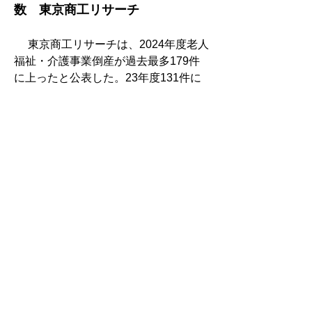
数　東京商工リサーチ
　 東京商工リサーチは、2024年度老人
福祉・介護事業倒産が過去最多179件
に上ったと公表した。23年度131件に
比べ36.6％増、訪問介護が約半数を占
めた。
高齢者、障害者と訪問サービス　
マッチングサイト「ふくはぴ北海
道」開設　登録・利用無料
　 ウェブコンテンツ制作を手掛けるＯ
ＬＤＲＯＯＫＩＥ（愛知県）は道内の
高齢者・障害者向け訪問サービス提供
事業者と利用者をつなぐマッチングサ
イト「ふくはぴ北海道」を開設した。