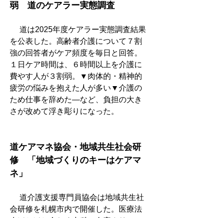
弱　道のケアラー実態調査
　 道は2025年度ケアラー実態調査結果
を公表した。高齢者介護について７割
強の回答者がケア頻度を毎日と回答。
１日ケア時間は、６時間以上を介護に
費やす人が３割弱。▼肉体的・精神的
疲労の悩みを抱えた人が多い▼介護の
ため仕事を辞めた―など、負担の大き
さが改めて浮き彫りになった。
道ケアマネ協会・地域共生社会研
修　「地域づくりのキーはケアマ
ネ」
　 道介護支援専門員協会は地域共生社
会研修を札幌市内で開催した。医療法