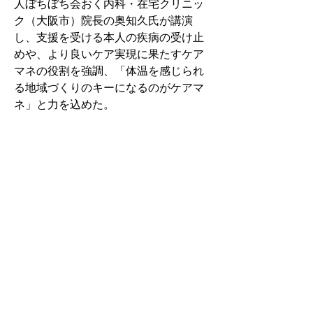
人ぼちぼち会おく内科・在宅クリニッ
ク（大阪市）院長の奥知久氏が講演
し、支援を受ける本人の疾病の受け止
めや、より良いケア実現に果たすケア
マネの役割を強調、「体温を感じられ
る地域づくりのキーになるのがケアマ
ネ」と力を込めた。
１月１日現在道内高齢化率　0.3ポ
イント上昇33.4％
　 道内高齢化率は１月１日現在、2024
年同期と比べ0.3ポイント上昇し33.4％
となった。75歳以上後期高齢化率は0.9
ポイント高い18.9％だった。
【人物】障がい者の親なきあと問題相