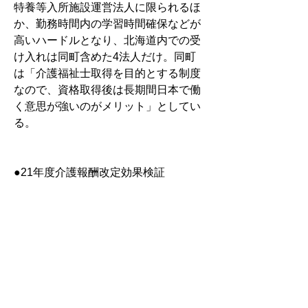
特養等入所施設運営法人に限られるほ
か、勤務時間内の学習時間確保などが
高いハードルとなり、北海道内での受
け入れは同町含めた4法人だけ。同町
は「介護福祉士取得を目的とする制度
なので、資格取得後は長期間日本で働
く意思が強いのがメリット」としてい
る。
●21年度介護報酬改定効果検証
　テクノロジー活用による加算・人員
基準緩和施行後、職員負担など実態調
査へ
●「ベストナース」バックナンバーフ
ェア開催　紀伊國屋書店札幌本店
●介護保険サービス北海道内事業所指
定＝2022年７月31日
●医療情報ダイジェスト（姉妹紙・北