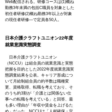
Web配信される。研修コースは(1)概ね
勤務3年未満の包括C職員を対象とした
初任者研修(2)概ね勤務3年以上が対象
の現任者研修―で定員各50人。
日本介護クラフトユニオン22年度
就業意識実態調査
　日本介護クラフトユニオン
（NCCU）は組合員の就業意識と実態
把握を目的とした2022年度就業意識実
態調査結果を公表。キャリア形成につ
いて月給制組合員の約半数は職種変
更、資格取得、転職を考えており、そ
のうち約3割が「介護とは関係ない仕
事への転職を考えている」と回答、最
も多い理由が「年収や賃金を上げるた
め」だった。NCCUは「人材確保・定