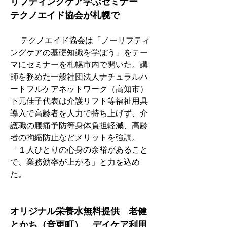
リフティングケア学ぶセミナー　
テクノエイド協会が札幌で
　 テクノエイド協会は「ノーリフティ
ングケアの基礎知識を学ぼう」をテー
マにセミナーを札幌市内で開いた。講
師を務めた一般社団法人ナチュラルハ
ートフルケアネットワーク（高知市）
下元佳子代表は介護リフト等福祉用具
導入で高齢者を人力で持ち上げず、介
護職の腰痛予防等身体負担軽減、高齢
者の拘縮防止などメリットを強調。
「１人ひとりの心身の余裕があること
で、業務効率が上がる」と力を込め
た。
オリジナル栄養水無料提供　老健
とかち（音更町）　デイケア利用