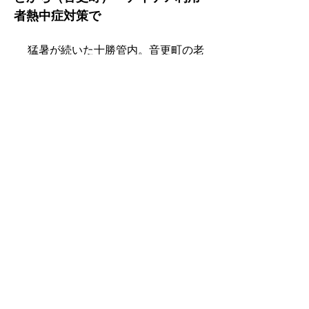
者熱中症対策で
　 猛暑が続いた十勝管内。音更町の老
健とかちは、併設通所リハビリテーシ
ョン利用者の熱中症リスク対策として
「オリジナル栄養水」無料提供を始め
た。厚生労働省、日本気象協会などが
経口補水液代わりに紹介している飲用
水を、老健とかち管理栄養士がアレン
ジ。栄養価を変えることなく、さまざ
まな彩りと風味を取りそろえ、利用者
が好み、気分で選べるようにした。
【連載】●ケアマネ受験対策講座＝6
　　　　　　北海道ケアマネジメント
サポートリンク（けあさぽりんく）　
奥田龍人代表理事
　　　　 ●看取りの介護人類学＝26