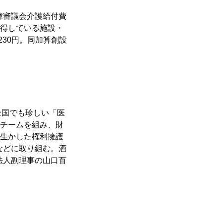
障審議会介護給付費
得している施設・
230円。同加算創設
全国でも珍しい「医
チームを組み、財
生かした権利擁護
などに取り組む。酒
法人副理事の山口百