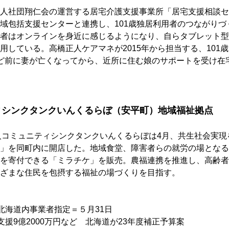
人社団翔仁会の運営する居宅介護支援事業所「居宅支援相談セ
域包括支援センターと連携し、101歳独居利用者のつながりづ
者はオンラインを身近に感じるようになり、自らタブレット型
用している。高橋正人ケアマネが2015年から担当する、101
ど前に妻が亡くなってから、近所に住む娘のサポートを受け在
ィシンクタンクいんくるらぼ（安平町）地域福祉拠点
人コミュニティシンクタンクいんくるらぼは4月、共生社会実現
」を同町内に開店した。地域食堂、障害者らの就労の場となる
を寄付できる「ミラチケ」を販売。農福連携を推進し、高齢者
ざまな住民を包摂する福祉の場づくりを目指す。
北海道内事業者指定＝５月31日
支援9億2000万円など　北海道が23年度補正予算案