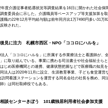
22年度介護従事者処遇状況等調査結果を16日に開かれた社会保
調査委員会に示した。介護職員等ベースアップ等支援加算を取
職の22年12月平均給与額は前年同月比1万7490円多い31万8
反映された。
後見に注力　札幌市西区・NPO「ココロにハルを」
O法人「ココロにハルを」に所属する作業療法士と看護師が、
」に取り組んでいる。事業に携わる司法書士や社会福祉士らと
はじめ医療機関との連携、健康状態把握などで医療職の知見を
同法人は2020年11月に設立、生涯教育事業、子ども食堂運営
は訪問看護ステーションを運営する同名会社の社長を務め、同
師）は同社取締役でもある。
相談センターきぼう　101歳独居利用者社会参加支援