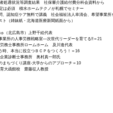
従事者処遇状況等調査結果　社保審介護給付費分科会資料から
算算定は必須　積水ホームテクノが札幌でセミナー
問、認知症ケア無料で講義　社会福祉法人幸清会、希望事業所
スト（姉妹紙・北海道医療新聞紙面から）
ゅ（北広島市）上野千絵代表
事業所の人事労務戦略室―次世代リーダーを育てる!!＝21
労務士事務所ロームホーム　及川進代表
う時、本当に役立つＢＣＰをつくろう！＝16
企業診断士事務所　奥村真一郎氏
のまちづくり講座-大学からのアプローチ＝10
育大函館校　齋藤征人教授