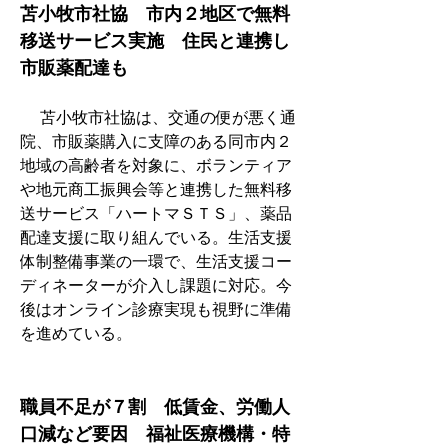
苫小牧市社協　市内２地区で無料
移送サービス実施　住民と連携し
市販薬配達も
　 苫小牧市社協は、交通の便が悪く通
院、市販薬購入に支障のある同市内２
地域の高齢者を対象に、ボランティア
や地元商工振興会等と連携した無料移
送サービス「ハートマＳＴＳ」、薬品
配達支援に取り組んでいる。生活支援
体制整備事業の一環で、生活支援コー
ディネーターが介入し課題に対応。今
後はオンライン診療実現も視野に準備
を進めている。
職員不足が７割　低賃金、労働人
口減など要因　福祉医療機構・特