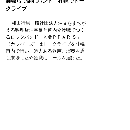
護職らで組むバンド　札幌でトー
クライブ
　 和田行男一般社団法人注文をまちが
える料理店理事長と道内介護職でつく
るロックバンド「Ｋ＠ＰＰＡＲ‘Ｓ」
（カッパーズ）はトークライブを札幌
市内で行い、迫力ある歌声、演奏を通
し来場した介護職にエールを届けた。
札幌市老施協「介護の日」イベン
ト　チカホで当自者らトークショ
ー
　札幌市老人福祉施設協議会は同市中
央区の駅前通地下歩行空間（チ・カ・
ホ）で、11日の「介護の日」にちなん