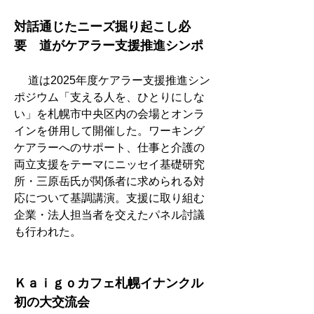
対話通じたニーズ掘り起こし必
要　道がケアラー支援推進シンポ
　 道は2025年度ケアラー支援推進シン
ポジウム「支える人を、ひとりにしな
い」を札幌市中央区内の会場とオンラ
インを併用して開催した。ワーキング
ケアラーへのサポート、仕事と介護の
両立支援をテーマにニッセイ基礎研究
所・三原岳氏が関係者に求められる対
応について基調講演。支援に取り組む
企業・法人担当者を交えたパネル討議
も行われた。
Ｋａｉｇｏカフェ札幌イナンクル
初の大交流会　