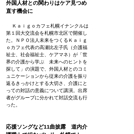
外国人材との関わりはケア見つめ
直す機会に
　 Ｋａｉｇｏカフェ札幌イナンクルは
第１回大交流会を札幌市北区で開催し
た。ＮＰＯ法人未来をつくるＫａｉｇ
ｏカフェ代表の高瀬比左子氏（介護福
祉士、社会福祉士、ケアマネ）が「世
界の介護から学ぶ　未来へのヒントを
探して」の演題で、外国人材とのコミ
ュニケーションから従来の介護を振り
返るきっかけとする大切さ、介護にと
っての対話の意義について講演。出席
者がグループに分かれて対話交流も行
った。
応援ソングなど11曲披露　道内介