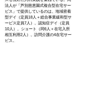
法人が「芦別慈恵園式複合型在宅サー
ビス」で提供しているのは、地域密着
型デイ（定員18人＋総合事業緩和型サ
ービス定員7人）、認知症デイ（定員
10人）、ショート（同6人＋在宅入所
相互利用2人）、訪問介護の4在宅サー
ビス。
●医療・介護DX推進166億円　厚労省
24年度予算概算要求　社会保障費4820
億円増
●医療情報ダイジェスト（姉妹紙・北
海道医療新聞紙面から）
【人物】いしんでんしんそうえん法務
事務所（札幌市中央区）小原有津子司
法書士