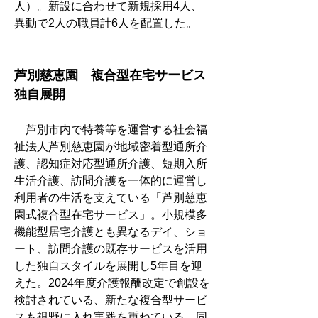
人）。新設に合わせて新規採用4人、
異動で2人の職員計6人を配置した。
芦別慈恵園　複合型在宅サービス
独自展開
　芦別市内で特養等を運営する社会福
祉法人芦別慈恵園が地域密着型通所介
護、認知症対応型通所介護、短期入所
生活介護、訪問介護を一体的に運営し
利用者の生活を支えている「芦別慈恵
園式複合型在宅サービス」。小規模多
機能型居宅介護とも異なるデイ、ショ
ート、訪問介護の既存サービスを活用
した独自スタイルを展開し5年目を迎
えた。2024年度介護報酬改定で創設を
検討されている、新たな複合型サービ
スも視野に入れ実践を重ねている。同