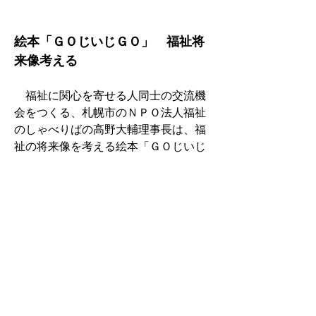
絵本「ＧＯじいじＧＯ」　福祉将
来像考える
　福祉に関心を寄せる人同士の交流機
会をつくる、札幌市のＮＰＯ法人福祉
のしゃべりばの高野大輔理事長は、福
祉の将来像を考える絵本「ＧＯじいじ
ＧＯ～在宅不可能？おじいちゃんが未
来へ～」を制作した。さまざまな年
齢、職種に向け「今をどのように生き
れば、より明るく楽しく未来にたどり
着くかを考えるきっかけになれば」と
いう思いを込めた。
●介護福祉士国家試験パート合格導入
検討　厚労省有識者の会