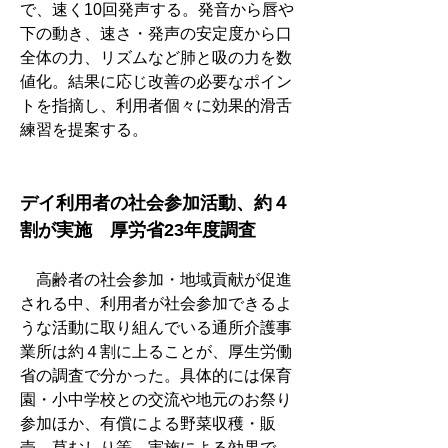
で、速く10回発声する。発音から唇や
下の動き、速さ・発声の安定度から口
全体の力、リズムなど肺と吸の力を数
値化。結果に応じ改善の必要なポイン
トを指摘し、利用者個々に効果的滑舌
練習を提案する。
デイ利用者の社会参加活動、約４
割が実施　厚労省23年度調査
　高齢者の社会参加・地域貢献が促進
される中、利用者が社会参加できるよ
うな活動に取り組んでいる通所介護事
業所は約４割に上ることが、厚生労働
省の調査で分かった。具体的には保育
園・小中学校との交流や地元のお祭り
参加ほか、有償による野菜収穫・販
売、草むしり等。実施による効果で