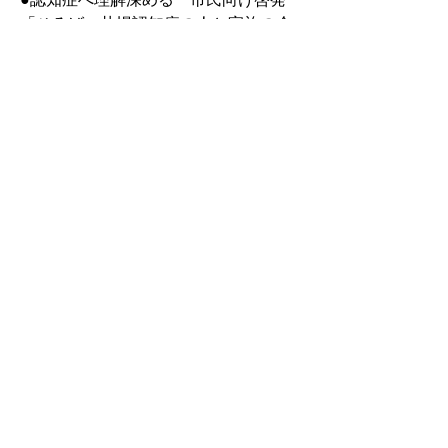
「ひろば」札幌認知症の人と家族の会
●医療情報ダイジェスト（姉妹紙・北
海道医療新聞紙面から）
【企画】役割と居場所実感、地域密着
型デイサービスセンター凪（札幌市北
区）
【連載】●ケアマネ受験講座＝新連載
　　　　　北海道ケアマネジメントサ
ポートリンク（けあさぽりんく）奥田
龍人代表理事
　　　　●介護福祉事業所の人事労務
戦略室―次世代リーダーを育てる!!＝
23
　　　　　社会保険労務士事務所ロー
ムホーム　及川進代表
　　　　●いざという時、本当に役立
つＢＣＰをつくろう！＝休
　　　　　奥村中小企業診断士事務