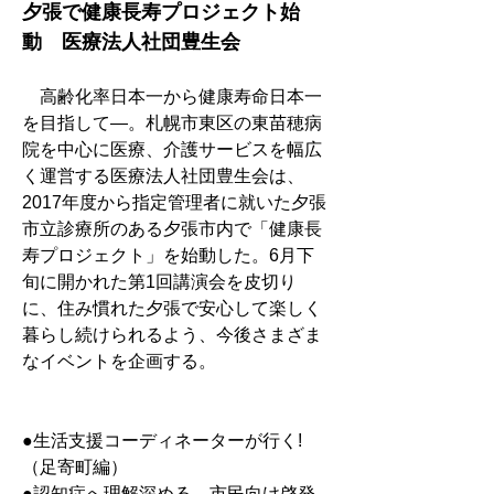
夕張で健康長寿プロジェクト始
動　医療法人社団豊生会
　高齢化率日本一から健康寿命日本一
を目指して―。札幌市東区の東苗穂病
院を中心に医療、介護サービスを幅広
く運営する医療法人社団豊生会は、
2017年度から指定管理者に就いた夕張
市立診療所のある夕張市内で「健康長
寿プロジェクト」を始動した。6月下
旬に開かれた第1回講演会を皮切り
に、住み慣れた夕張で安心して楽しく
暮らし続けられるよう、今後さまざま
なイベントを企画する。
●生活支援コーディネーターが行く!
（足寄町編）
●認知症へ理解深める　市民向け啓発