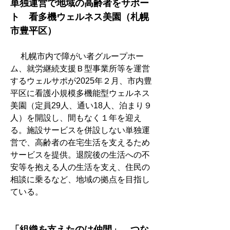
単独運営で地域の高齢者をサポー
ト　看多機ウェルネス美園（札幌
市豊平区）
　 札幌市内で障がい者グループホー
ム、就労継続支援Ｂ型事業所等を運営
するウェルサポが2025年２月、市内豊
平区に看護小規模多機能型ウェルネス
美園（定員29人、通い18人、泊まり９
人）を開設し、間もなく１年を迎え
る。施設サービスを併設しない単独運
営で、高齢者の在宅生活を支えるため
サービスを提供。退院後の生活への不
安等を抱える人の生活を支え、住民の
相談に乗るなど、地域の拠点を目指し
ている。
「組織を支えたのは仲間」　つな