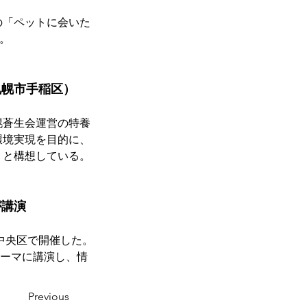
の「ペットに会いた
。
札幌市手稲区）
幌蒼生会運営の特養
環境実現を目的に、
うと構想している。
が講演
中央区で開催した。
ーマに講演し、情
Previous