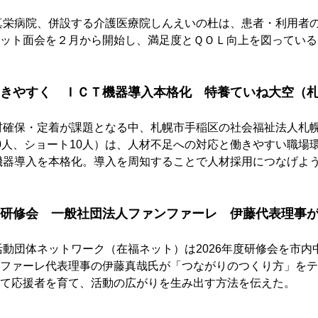
真栄病院、併設する介護医療院しんえいの杜は、患者・利用者
ット面会を２月から開始し、満足度とＱＯＬ向上を図っている
きやすく　ＩＣＴ機器導入本格化　特養ていね大空（
材確保・定着が課題となる中、札幌市手稲区の社会福祉法人札
0人、ショート10人）は、人材不足への対応と働きやすい職場
Ｔ機器導入を本格化。導入を周知することで人材採用につなげよ
研修会　一般社団法人ファンファーレ　伊藤代表理事
活動団体ネットワーク（在福ネット）は2026年度研修会を市内
ファーレ代表理事の伊藤真哉氏が「つながりのつくり方」をテ
て応援者を育て、活動の広がりを生み出す方法を伝えた。