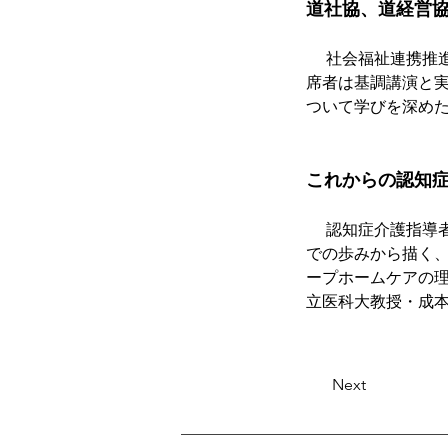
道社協、道経営
　 社会福祉連携推
席者は基調講演と
ついて学びを深め
これからの認知
　 認知症介護指導
での歩みから描く
ープホームケアの
立医科大教授・成
Next