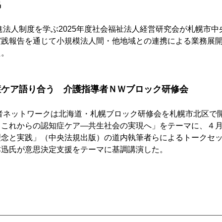
協
進法人制度を学ぶ2025年度社会福祉法人経営研究会が札幌市
実践報告を通じて小規模法人間・他地域との連携による業務展
た。
症ケア語り合う　介護指導者ＮＷブロック研修会
者ネットワークは北海道・札幌ブロック研修会を札幌市北区で
、これからの認知症ケア―共生社会の実現へ」をテーマに、４
理念と実践」（中央法規出版）の道内執筆者らによるトークセ
本迅氏が意思決定支援をテーマに基調講演した。