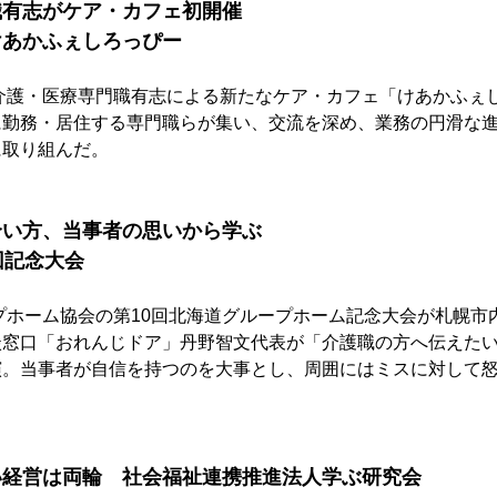
職有志がケア・カフェ初開催　
けあかふぇしろっぴー
介護・医療専門職有志による新たなケア・カフェ「けあかふぇ
に勤務・居住する専門職らが集い、交流を深め、業務の円滑な
に取り組んだ。
合い方、当事者の思いから学ぶ
回記念大会
プホーム協会の第10回北海道グループホーム記念大会が札幌市
談窓口「おれんじドア」丹野智文代表が「介護職の方へ伝えた
演。当事者が自信を持つのを大事とし、周囲にはミスに対して
い経営は両輪　社会福祉連携推進法人学ぶ研究会　