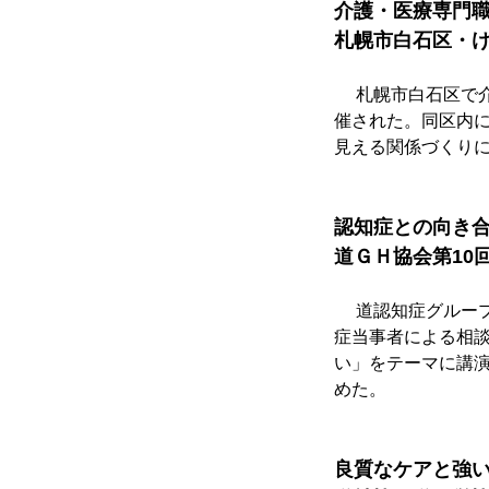
介護・医療専門
札幌市白石区・
　 札幌市白石区で
催された。同区内
見える関係づくり
認知症との向き
道ＧＨ協会第10
　 道認知症グルー
症当事者による相
い」をテーマに講
めた。
良質なケアと強