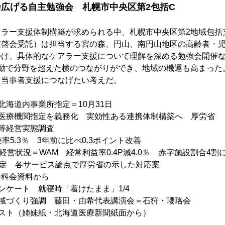
広げる自主勉強会　札幌市中央区第2包括C
アラー支援体制構築が求められる中、札幌市中央区第2地域包括
慈啓会受託）は担当する宮の森、円山、南円山地区の高齢者・
掛け、具体的なケアラー支援について理解を深める勉強会開催
活動で分野を超えた横のつながりができ、地域の機運も高まった
、当事者支援につなげたい考えだ。
北海道内事業所指定＝10月31日
力医療機関指定を義務化　実効性ある連携体制構築へ　厚労省
等経営実態調査　
率5.3％　3年前に比べ0.3ポイント改善
経営状況＝WAM　経常利益率0.4P減4.0％　赤字施設割合4割
改定　各サービス論点で厚労省の示した対応案
分科会資料から
ンケート　就寝時「着けたまま」1/4
地域づくり強調　藤田・由希代表講演会＝石狩・瓔珞会
ェスト（姉妹紙・北海道医療新聞紙面から）