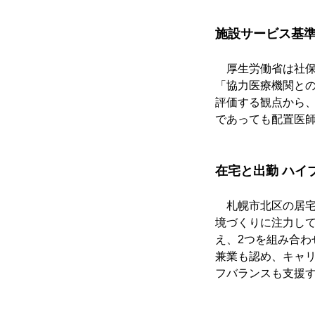
施設サービス基
　厚生労働省は社
「協力医療機関と
評価する観点から
であっても配置医
在宅と出勤 ハイ
　札幌市北区の居
境づくりに注力し
え、2つを組み合わ
兼業も認め、キャ
フバランスも支援