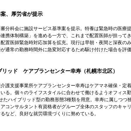
準案、厚労省が提示
保審分科会に施設サービス基準案を提示。特養は緊急時の医療
の連携体制構築」を進める一方で、これまで配置医師が担って
、配置医師緊急時対応加算を拡充。現行は早朝・夜間と深夜の
師が通常の勤務時間外に急変対応するため駆け付けた場合を評
ブリッド　ケアプランセンター幸寿（札幌市北区）
宅介護支援事業所ケアプランセンター幸寿はケアマネ確保・定
ている。個々のライフスタイルに合わせて働けるようオフィス
せたハイブリッド型の勤務形態3種類を用意。幸寿に属しつつ
リアコンサルタント有資格者がグループ全体のスタッフのキャ
するなど、良好な就労環境づくりに努めている。