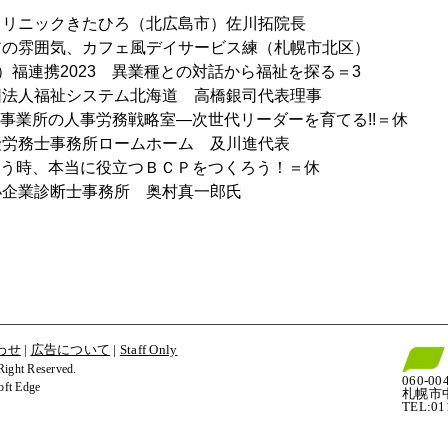
クリニックきたひろ（北広島市）佐川拓院長
アの雰囲気、カフェ風デイサービス練（札幌市北区）
）福連携2023　異業種との対話から福祉を探る＝3
団法人福祉システム北海道　高橋銀司代表理事
祉事業所の人事労務戦略室―次世代リーダーを育てる!!＝休
険労務士事務所ロームホーム　及川進代表
いう時、本当に役立つＢＣＰをつくろう！＝休
小企業診断士事務所　奥村真一郎氏
わせ
|
広告について
|
Staff Only
t Reserved.
060-00
t Edge
札幌市
TEL:0