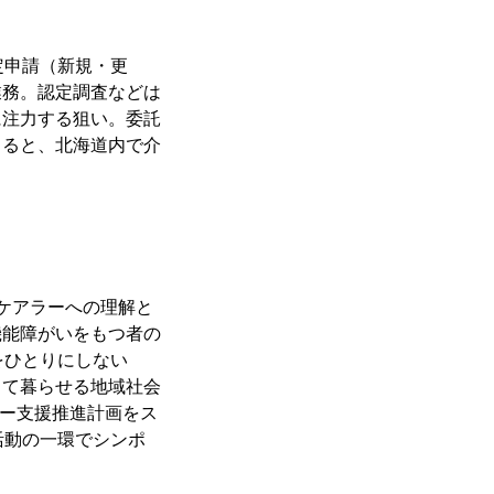
定申請（新規・更
業務。認定調査などは
に注力する狙い。委託
よると、北海道内で介
ケアラーへの理解と
機能障がいをもつ者の
をひとりにしない
して暮らせる地域社会
ラー支援推進計画をス
活動の一環でシンポ