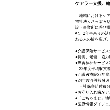
ケアラー支援、輪
　地域におけるケ
福祉法人さっぽろ
設・事業所に呼び
む。2年半余りの
わる人の輪を広げ
●介護保険サービス
●特養、老健　協
●障害福祉サービス
　22年度平均収支差
●介護医療院22年度
●24年度介護報酬
　＝社保審給付費
●お守り入れ歯がア
●「ごちゃまぜ」
●医療情報ダイジ