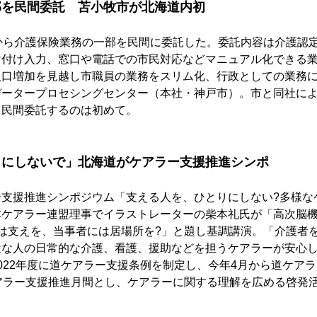
部を民間委託　苫小牧市が北海道内初
から介護保険業務の一部を民間に委託した。委託内容は介護認
け付け入力、窓口や電話での市民対応などマニュアル化できる
人口増加を見越し市職員の業務をスリム化、行政としての業務
データープロセシングセンター（本社・神戸市）。市と同社に
を民間委託するのは初めて。
りにしないで」北海道がケアラー支援推進シンポ
ー支援推進シンポジウム「支える人を、ひとりにしない?多様な
本ケアラー連盟理事でイラストレーターの柴本礼氏が「高次脳
は支えを、当事者には居場所を?」と題し基調講演。「介護者
近な人の日常的な介護、看護、援助などを担うケアラーが安心
022年度に道ケアラー支援条例を制定し、今年4月から道ケア
アラー支援推進月間とし、ケアラーに関する理解を広める啓発