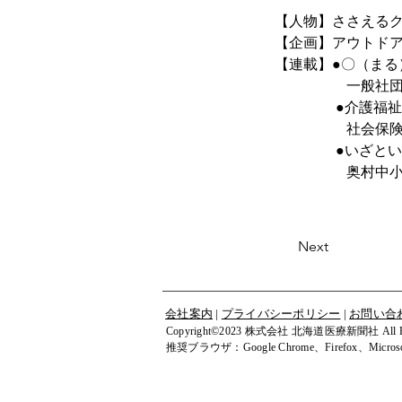
【人物】ささえる
【企画】アウトド
【連載】●〇（まる
　　　　　一般社
　　　　 ●介護福
　　　　　社会保
　　　　 ●いざと
　　　　　奥村中
Next
会社案内
|
プライバシーポリシー
|
お問い合
Copyright©2023 株式会社 北海道医療新聞社 All Righ
​推奨ブラウザ：Google Chrome、Firefox、Microsof