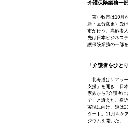
介護保険業務一
　苫小牧市は10月
新・区分変更）受
市が行う。高齢者
先は日本ビジネス
護保険業務の一部
「介護者をひと
　北海道はケアラ
支援」を開き、日
家族から?介護者に
で」と訴えた。身
実現に向け、道は2
タート。11月をケ
ジウムを開いた。