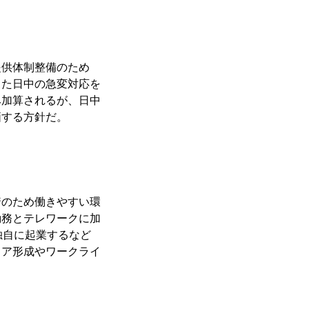
提供体制整備のため
きた日中の急変対応を
み加算されるが、日中
価する方針だ。
着のため働きやすい環
勤務とテレワークに加
独自に起業するなど
リア形成やワークライ