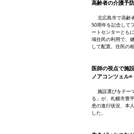
高齢者の介護予防
　 北広島市で高齢
50周年を記念して
ートセンターとも
域住民の利用で、
して配置。住民の
医師の視点で施
ノアコンツェル×
　 施設選びをテー
る」が、札幌市豊
患の進行状況、本
した。