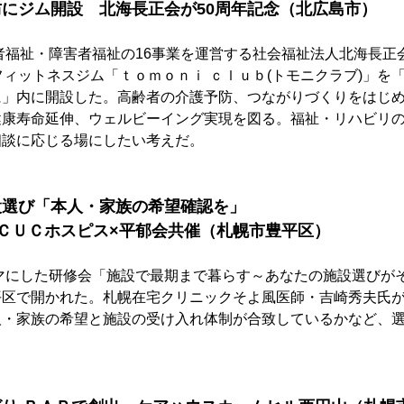
にジム開設　北海長正会が50周年記念（北広島市）
者福祉・障害者福祉の16事業を運営する社会福祉法人北海長正
フィットネスジム「ｔｏｍｏｎｉ ｃｌｕｂ(トモニクラブ)」を
に」内に開設した。高齢者の介護予防、つながりづくりをはじ
健康寿命延伸、ウェルビーイング実現を図る。福祉・リハビリ
相談に応じる場にしたい考えだ。
設選び「本人・家族の希望確認を」　
ＣＵＣホスピス×平郁会共催（札幌市豊平区）
マにした研修会「施設で最期まで暮らす～あなたの施設選びが
平区で開かれた。札幌在宅クリニックそよ風医師・吉崎秀夫氏
人・家族の希望と施設の受け入れ体制が合致しているかなど、