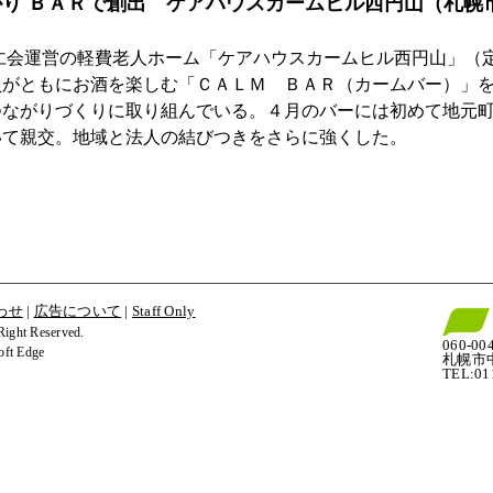
り ＢＡＲで創出　ケアハウスカームヒル西円山（札幌
員がともにお酒を楽しむ「ＣＡＬＭ　ＢＡＲ（カームバー）」
つながりづくりに取り組んでいる。４月のバーには初めて地元
いて親交。地域と法人の結びつきをさらに強くした。
わせ
|
広告について
|
Staff Only
t Reserved.
060-00
t Edge
札幌市
TEL:0