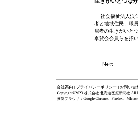
生きがいとつなが
 　社会福祉法人渓仁会運営の軽費老人ホーム「ケアハウスカームヒル西円山」（定員100人）は、入居
者と地域住民、職
居者の生きがいと
奉賛会会員らを招
Next
会社案内
|
プライバシーポリシー
|
お問い合
Copyright©2023 株式会社 北海道医療新聞社 All Righ
​推奨ブラウザ：Google Chrome、Firefox、Microsof