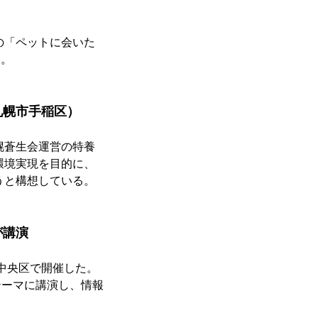
の「ペットに会いた
る。
札幌市手稲区）
幌蒼生会運営の特養
環境実現を目的に、
うと構想している。
が講演
内中央区で開催した。
テーマに講演し、情報