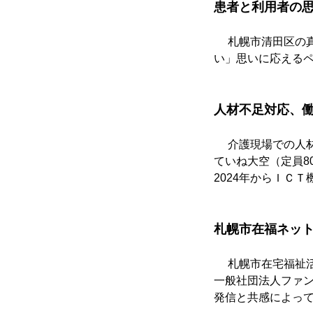
患者と利用者の
　 札幌市清田区の
い」思いに応える
人材不足対応、
　 介護現場での人
ていね大空（定員8
2024年からＩＣ
札幌市在福ネッ
　 札幌市在宅福祉
一般社団法人ファ
発信と共感によっ