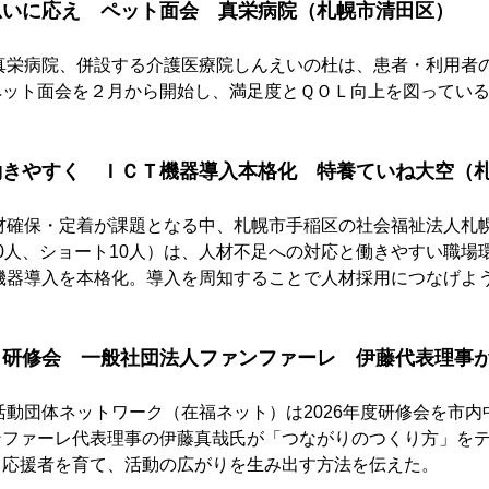
思いに応え　ペット面会　真栄病院（札幌市清田区）
真栄病院、併設する介護医療院しんえいの杜は、患者・利用者
ペット面会を２月から開始し、満足度とＱＯＬ向上を図ってい
働きやすく　ＩＣＴ機器導入本格化　特養ていね大空（
材確保・定着が課題となる中、札幌市手稲区の社会福祉法人札
0人、ショート10人）は、人材不足への対応と働きやすい職場
Ｔ機器導入を本格化。導入を周知することで人材採用につなげよ
ト研修会　一般社団法人ファンファーレ　伊藤代表理事
活動団体ネットワーク（在福ネット）は2026年度研修会を市
ンファーレ代表理事の伊藤真哉氏が「つながりのつくり方」を
て応援者を育て、活動の広がりを生み出す方法を伝えた。