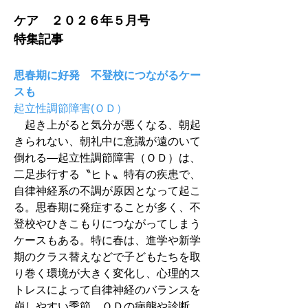
ケア　２０２６年５月号
特集記事
思春期に好発　不登校につながるケー
スも
起立性調節障害(ＯＤ）
　起き上がると気分が悪くなる、朝起
きられない、朝礼中に意識が遠のいて
倒れる―起立性調節障害（ＯＤ）は、
二足歩行する〝ヒト〟特有の疾患で、
自律神経系の不調が原因となって起こ
る。思春期に発症することが多く、不
登校やひきこもりにつながってしまう
ケースもある。特に春は、進学や新学
期のクラス替えなどで子どもたちを取
り巻く環境が大きく変化し、心理的ス
トレスによって自律神経のバランスを
崩しやすい季節。ＯＤの病態や診断、