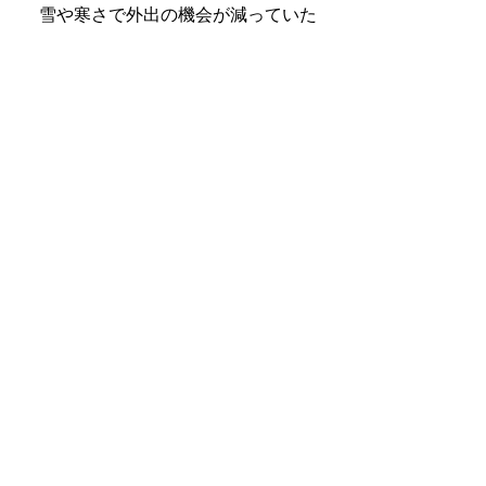
　雪や寒さで外出の機会が減っていた
人にとって、春は「身体を動かす習
慣」を取り戻す絶好のタイミング。今
回は、美田内科循環器科クリニック
（札幌市手稲区）で、疾病予防運動指
導などを行っている五十嵐美生健康運
動指導士に、ウォーキングを中心に、
「なぜ今、外で体を動かすべきなの
か」「どうすれば無理なく続けられる
のか」について聞いた。
カラーグラビア／いいMONOみつけた
ストレッチ＆エクササイズグッズ
　「冬の間、運動不足になっていた身
体をリセットしたい」「デスクワーク
や車移動など長時間同じ姿勢で凝り固
まった身体をほぐしたい」―そんな方
には、自宅でながら時間やすき間時間
を使ってできるエクササイズやストレ