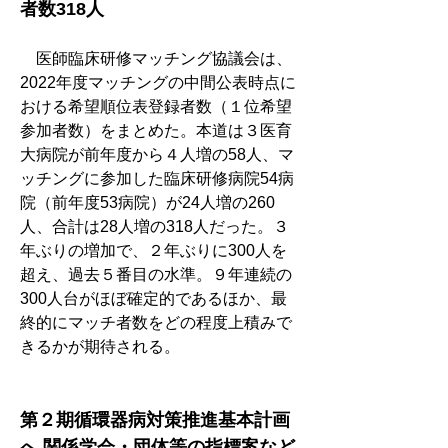
者数318人
　医師臨床研修マッチング協議会は、
2022年度マッチングの中間公表時点に
おける希望順位表登録者数（１位希望
参加者数）をまとめた。本道は３医育
大病院が前年度から４人増の58人、マ
ッチングに参加した臨床研修病院54病
院（前年度53病院）が24人増の260
人、合計は28人増の318人だった。３
年ぶりの増加で、２年ぶりに300人を
超え、過去５番目の水準。９年連続の
300人台がほぼ確定的であるほか、最
終的にマッチ者数をどの程度上積みで
きるかが期待される。
第２期循環器病対策推進基本計画
へ 関係学会・団体等の指標案など