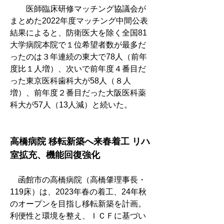
　　医師臨床研修マッチング協議会が
まとめた2022年度マッチング中間公表
結果によると、防衛医大を除く全国81
大学病院本院で１位希望者数が最多だ
ったのは３年連続の東大で78人（前年
度比１人増）、次いで前年度４番目だ
った東京医科歯科大が58人（８人
増）、前年度２番目だった大阪医科薬
科大が57人（13人減）と続いた。
高橋病院 移転新築へ来春着工 リハ
室拡充、機能回復強化
　函館市の高橋病院（高橋肇理事長・
119床）は、2023年春の着工、24年秋
のオープンを目指し移転新築を計画。
利便性と環境を整え、ＩＣＦに基づい