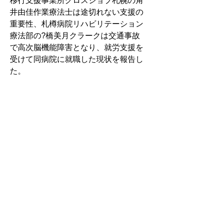
移行支援事業所クロスジョブ札幌の角
井由佳作業療法士は途切れない支援の
重要性、札樽病院リハビリテーション
療法部の?橋美月クラークは交通事故
で高次脳機能障害となり、就労支援を
受けて同病院に就職した現状を報告し
た。
全世代型社会保障構築会議 医療・
介護改革で論点明示
　政府の「全世代型社会保障構築会
議」が開かれ、医療・介護制度の改革
について議論。2025年までに全ての団
塊の世代が後期高齢者となる中で、制
度的な対応が急務とし、増加する医療
費を公平に支え合う仕組みの強化や、
社会経済の変化に対応した医療・介護