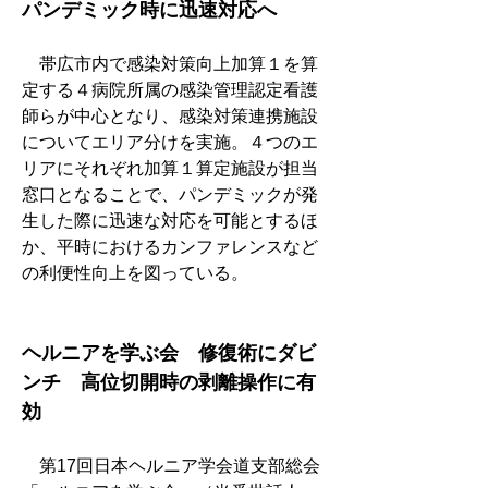
パンデミック時に迅速対応へ
　帯広市内で感染対策向上加算１を算
定する４病院所属の感染管理認定看護
師らが中心となり、感染対策連携施設
についてエリア分けを実施。４つのエ
リアにそれぞれ加算１算定施設が担当
窓口となることで、パンデミックが発
生した際に迅速な対応を可能とするほ
か、平時におけるカンファレンスなど
の利便性向上を図っている。
ヘルニアを学ぶ会　修復術にダビ
ンチ　高位切開時の剥離操作に有
効
　第17回日本ヘルニア学会道支部総会