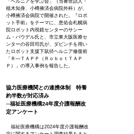
「ヘルニアを学ぶ会」（当番世話人・
植木知身、小樽掖済会病院外科）が、
小樽掖済会病院で開催された。『ロボ
ット手術』をテーマに、恵佑会札幌病
院ロボット内視鏡センターのサシー
ム・パウデル氏と、市立東大阪医療セ
ンターの谷田司氏が、ダビンチを用い
たロボット支援下鼠径ヘルニア修復術
「Ｒ―ＴＡＰＰ（ＲｏｂｏｔＴＡＰ
Ｐ）」の導入事例を報告した。
協力医療機関との連携体制　特養
約半数が対応済み
─福祉医療機構24年度介護報酬改
定アンケート
　福祉医療機構は2024年度介護報酬改
定に関するアンケート調査結果をまと