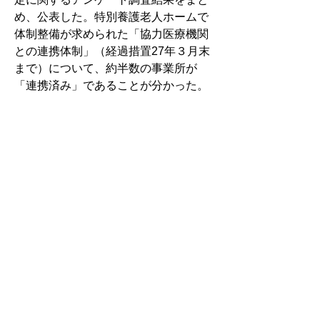
め、公表した。特別養護老人ホームで
体制整備が求められた「協力医療機関
との連携体制」（経過措置27年３月末
まで）について、約半数の事業所が
「連携済み」であることが分かった。
新たな地域医療構想　精神医療を
位置付けへ　厚労省ＰＴ取りまと
め
　厚生労働省は「新たな地域医療構想
において精神医療を位置付ける場合の
課題等に関する検討プロジェクトチー
ム」は第２回会合を開催。新たな地域
医療構想に「精神医療を位置付けるこ
とが適当である」とする案を示した。