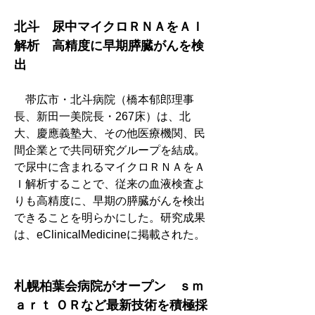
北斗　尿中マイクロＲＮＡをＡＩ
解析　高精度に早期膵臓がんを検
出
　帯広市・北斗病院（橋本郁郎理事
長、新田一美院長・267床）は、北
大、慶應義塾大、その他医療機関、民
間企業とで共同研究グループを結成。
で尿中に含まれるマイクロＲＮＡをＡ
Ｉ解析することで、従来の血液検査よ
りも高精度に、早期の膵臓がんを検出
できることを明らかにした。研究成果
は、eClinicalMedicineに掲載された。
札幌柏葉会病院がオープン　ｓｍ
ａｒｔ ＯＲなど最新技術を積極採