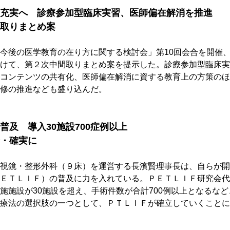
充実へ　診療参加型臨床実習、医師偏在解消を推進
取りまとめ案
今後の医学教育の在り方に関する検討会」第10回会合を開催
けて、第２次中間取りまとめ案を提示した。診療参加型臨床実
コンテンツの共有化、医師偏在解消に資する教育上の方策のほ
修の推進なども盛り込んだ。
普及　導入30施設700症例以上
全・確実に
視鏡・整形外科（９床）を運営する長濱賢理事長は、自らが開
ＥＴＬＩＦ）の普及に力を入れている。ＰＥＴＬＩＦ研究会代
施施設が30施設を超え、手術件数が合計700例以上となるな
療法の選択肢の一つとして、ＰＴＬＩＦが確立していくことに