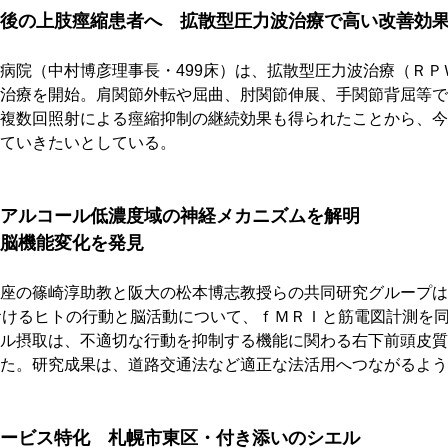
後の上肢痙縮患者へ　拡散型圧力波治療で高い改善効
病院（中村博彦理事長・499床）は、拡散型圧力波治療（ＲＰ
治療を開始。肩関節外転や屈曲、肘関節伸展、手関節背屈等で
複数回照射による痙縮抑制の継続効果も得られたことから、今
ていきたいとしている。
アルコール低濃度域の神経メカニズムを解明
脳機能変化を発見
座の篠崎淳助教と阪大の松本博志教授らの共同研究グループは
L時におけるヒトの行動と脳活動について、ｆＭＲＩと筋電図計測を
ル摂取は、不適切な行動を抑制する機能に関わる右下前頭皮質
た。研究成果は、道路交通法など適正な法活用へつながるよう
ービス特化　札幌市東区・付き添いのシエル　