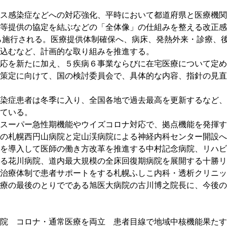
ス感染症などへの対応強化、平時において都道府県と医療機関
等提供の協定を結ぶなどの「全体像」の仕組みを整える改正感
から施行される。医療提供体制確保へ、病床、発熱外来・診療、
込むなど、計画的な取り組みを推進する。
応を新たに加え、５疾病６事業ならびに在宅医療について定め
策定に向けて、国の検討委員会で、具体的な内容、指針の見直
染症患者は冬季に入り、全国各地で過去最高を更新するなど、
ている。
スーパー急性期機能やウイズコロナ対応で、拠点機能を発揮す
の札幌西円山病院と定山渓病院による神経内科センター開設へ
を導入して医師の働き方改革を推進する中村記念病院、リハビ
る花川病院、道内最大規模の全床回復期病院を展開する十勝リ
治療体制で患者サポートをする札幌ふしこ内科・透析クリニッ
療の最後のとりでである旭医大病院の古川博之院長に、今後の
院　コロナ・通常医療を両立　患者目線で地域中核機能果たす