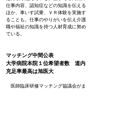
仕事内容、認知症などの知識を伝える
ほか、車いす試乗、ＶＲ体験を実施す
ることも。仕事のやりがいを伝え介護
職や福祉の知識を持つ人材育成に努め
ている。
マッチング中間公表
大学病院本院１位希望者数　道内
充足率最高は旭医大
　医師臨床研修マッチング協議会がま
とめた2024年度マッチング中間公表結
果によると、防衛医大を除く全国81大
学病院本院で１位希望者数が最多だっ
たのは順天堂大で76人（前年度比12人
増）、次いで４年連続で最多だった東
大が60人（16人減）、東京医科歯科大