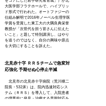
をコアにした若手研究者育成」）が北
大医学部フラテホールで、ハイブリッ
ド形式で行われた。オートファジーの
仕組み解明で2016年ノーベル生理学医
学賞を受賞した東工大の大隅良典栄誉
教授が「次世代を担う皆さんに伝えた
いこと」と題して特別講演し、はやり
を追うのではなく、自分の興味や原点
を大切にすることを訴えた。
北見赤十字 ＲＲＳチームで急変対
応強化 予期せぬ心停止半減
　北見市の北見赤十字病院（荒川穣二
院長・532床）は、院内迅速対応シス
テム（ＲＲＳ）を導入して、入院患者
の増悪前に発見・治療する早期対応を
強化。バイタルサインを点数化してリ