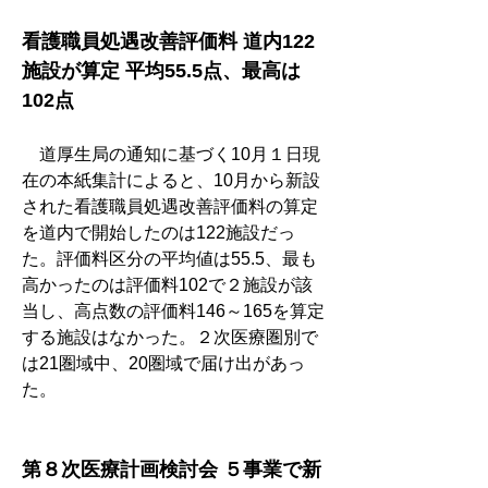
看護職員処遇改善評価料 道内122
施設が算定 平均55.5点、最高は
102点
　道厚生局の通知に基づく10月１日現
在の本紙集計によると、10月から新設
された看護職員処遇改善評価料の算定
を道内で開始したのは122施設だっ
た。評価料区分の平均値は55.5、最も
高かったのは評価料102で２施設が該
当し、高点数の評価料146～165を算定
する施設はなかった。２次医療圏別で
は21圏域中、20圏域で届け出があっ
た。
第８次医療計画検討会 ５事業で新