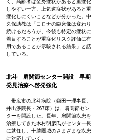
く、高齢者は全身症状があると重症化
しやすい一方、上気道症状があると重
症化しにくいことなどが分かった。中
久保助教は「コロナの臨床像は変わり
続けるだろうが、今後も特定の症状に
着目することが重症化リスク評価に有
用であることが示唆される結果」と話
している。
北斗　肩関節センター開設　早期
発見治療へ啓発強化
　帯広市の北斗病院（鎌田一理事長、
井出渉院長・267床）は、肩関節セン
ターを開設した。長年、肩関節疾患を
治療してきた木村明彦氏がセンター長
に就任し、十勝圏域のさまざまな疾患
に対応していく。