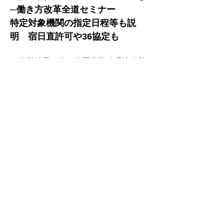
─働き方改革全道セミナー　
特定対象機関の指定日程等も説
明　宿日直許可や36協定も
　道労働局、道、道医療勤務環境改善
支援センター、道医が共催する「医師
の働き方改革全道セミナー」が、道内
12カ所で順次開かれている。「医師の
時間外労働上限規制に向けた医療機関
の取り組み」「36協定および宿日直・
研さんにかかる考え方」について解
説。「Ａ水準を予定している医療機
関」は、許可が取得できなかった場合
の医師の労働時間を確認し、特定労働
管理対象機関の申請の必要性について
改めて自己点検、「特定水準の適用を
予定している医療機関」は、診療機能
を縮小しないとシフトが組めないこと