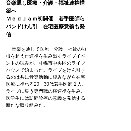
音楽通し医療・介護・福祉連携構
築へ
ＭｅｄＪａｍ初開催　若手医師ら
バンドけん引　在宅医療意義も発
信　
　 音楽を通して医療、介護、福祉の垣
根を超えた連携を生み出すライブイベ
ントの試みが、札幌市中央区のライブ
ハウスで始まった。ライブをけん引す
るのは共に音楽活動に臨みながら在宅
医療に携わる20、30代若手医師２人。
ライブに集う専門職の横連携を生み、
医学生には訪問診療の意義を発信する
新たな取り組みだ。
24年度経常赤字病院　62.2％と大