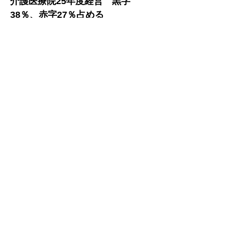
介護医療院25年度経営　黒字
38％、赤字27％占める
「最後の砦」７割と高く
　 介護医療院の2025年６月時点経営状
況は、単独で黒字38.8％、赤字
27.3％、どちらとも言えない34.4％
で、Ｉ型は稼働率の高い施設、II型は要
介護の高い施設が黒字となっているこ
とが、日本介護医療院協会の調査結果
から分かった。移行前より収益が増え
た施設割合は23年度41.9％、24年度
45.1％、25年度49.4％と年々上昇して
いる一方で、収益が減ったという施設
も12.3％、16.8％、20.1％と増えてい
た。
●26年度診療報酬改定　本体プラス