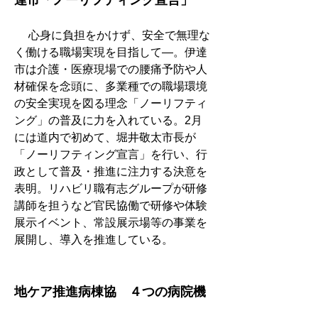
達市「ノーリフティング宣言」
　 心身に負担をかけず、安全で無理な
く働ける職場実現を目指して―。伊達
市は介護・医療現場での腰痛予防や人
材確保を念頭に、多業種での職場環境
の安全実現を図る理念「ノーリフティ
ング」の普及に力を入れている。2月
には道内で初めて、堀井敬太市長が
「ノーリフティング宣言」を行い、行
政として普及・推進に注力する決意を
表明。リハビリ職有志グループが研修
講師を担うなど官民協働で研修や体験
展示イベント、常設展示場等の事業を
展開し、導入を推進している。
地ケア推進病棟協　４つの病院機
能分類を提言