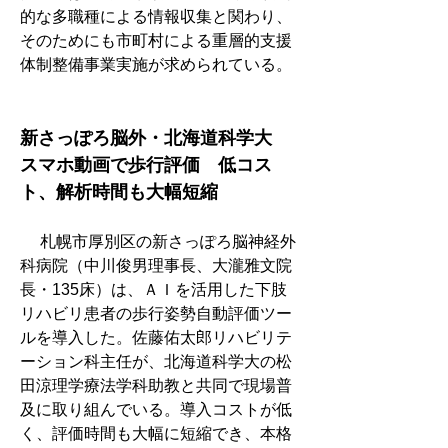
的な多職種による情報収集と関わり、
そのためにも市町村による重層的支援
体制整備事業実施が求められている。
新さっぽろ脳外・北海道科学大　
スマホ動画で歩行評価　低コス
ト、解析時間も大幅短縮
　 札幌市厚別区の新さっぽろ脳神経外
科病院（中川俊男理事長、大瀧雅文院
長・135床）は、ＡＩを活用した下肢
リハビリ患者の歩行姿勢自動評価ツー
ルを導入した。佐藤佑太郎リハビリテ
ーション科主任が、北海道科学大の松
田涼理学療法学科助教と共同で現場普
及に取り組んでいる。導入コストが低
く、評価時間も大幅に短縮でき、本格